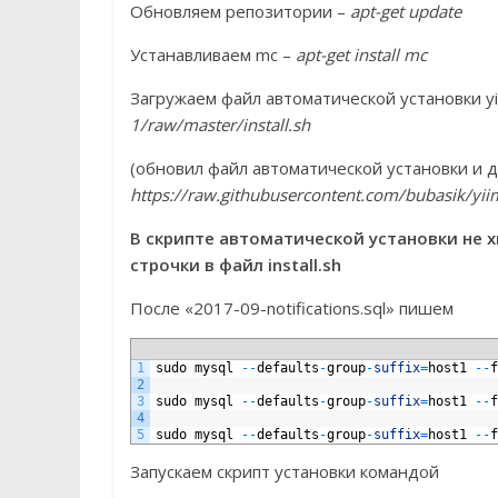
Обновляем репозитории –
apt-get update
Устанавливаем mc –
apt-get install mc
Загружаем файл автоматической установки y
1/raw/master/install.sh
(обновил файл автоматической установки и
https://raw.githubusercontent.com/bubasik/yiim
В скрипте автоматической установки не х
строчки в файл install.sh
После «2017-09-notifications.sql» пишем
1
sudo
mysql
--
defaults
-
group
-
suffix
=
host1
--
f
2
3
sudo
mysql
--
defaults
-
group
-
suffix
=
host1
--
f
4
5
sudo
mysql
--
defaults
-
group
-
suffix
=
host1
--
f
Запускаем скрипт установки командой