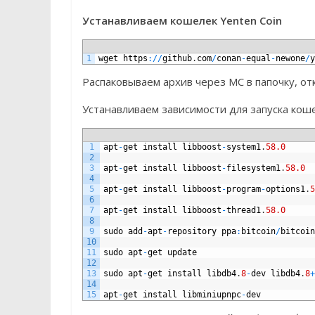
Устанавливаем кошелек Yenten Coin
1
wget
https
:
/
/
github
.
com
/
conan
-
equal
-
newone
/
y
Распаковываем архив через MC в папочку, от
Устанавливаем зависимости для запуска кош
1
apt
-
get
install
libboost
-
system1
.
58.0
2
3
apt
-
get
install
libboost
-
filesystem1
.
58.0
4
5
apt
-
get
install
libboost
-
program
-
options1
.
5
6
7
apt
-
get
install
libboost
-
thread1
.
58.0
8
9
sudo
add
-
apt
-
repository
ppa
:
bitcoin
/
bitcoin
10
11
sudo
apt
-
get
update
12
13
sudo
apt
-
get
install
libdb4
.
8
-
dev
libdb4
.
8
+
14
15
apt
-
get
install
libminiupnpc
-
dev