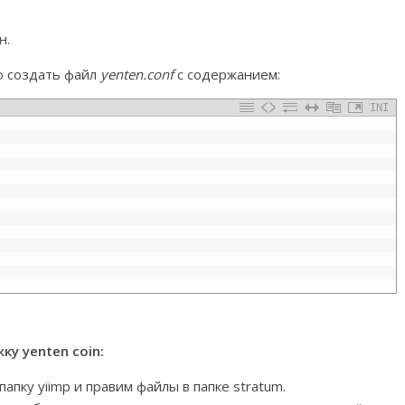
н.
 создать файл
yenten.conf
с содержанием:
INI
у yenten coin:
папку yiimp и правим файлы в папке stratum.