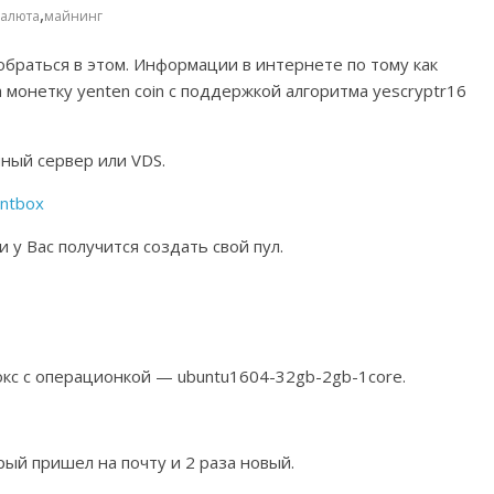
,
валюта
майнинг
обраться в этом. Информации в интернете по тому как
а монетку yenten coin с поддержкой алгоритма yescryptr16
ный сервер или VDS.
intbox
и у Вас получится создать свой пул.
кс с операционкой — ubuntu1604-32gb-2gb-1core.
ый пришел на почту и 2 раза новый.