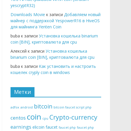
yescryptR32)
Downloads Movie
к записи
Добавляем новый
майнер с поддержкой YespowerR16 в HiveOS
для майнинга Yenten Coin
buba к записи
Установка кошелька binarium
coin [BIN], криптовалюта для cpu
Алексей к записи
Установка кошелька
binarium coin [BIN], криптовалюта для cpu
buba к записи
Как установить и настроить
кошелек cryply coin в windows
Метки
bitcoin
adfox
android
bitcoin faucet script php
coin
Crypto-currency
centos
cpu
earnings
elicoin
faucet
faucet php
faucet php