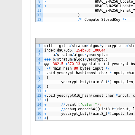
9
-
HMAC_SHA256_Update_
10
+
HMAC_SHA256_Update_
11
HMAC_SHA256_Final_Y
12
}
13
/
*
Compute
StoredKey
*
/
1
diff
--
git
a
/
stratum
/
algos
/
yescrypt
.
c
b
/
str
2
index
da070d6
.
.
15eb70c
100644
3
--
-
a
/
stratum
/
algos
/
yescrypt
.
c
4
++
+
b
/
stratum
/
algos
/
yescrypt
.
c
5
@
@
-
362
,
5
+
370
,
13
@
@
static
int
yescrypt_bs
6
/
*
main
hash
80
bytes
input
*
/
7
void
yescrypt_hash
(
const
char
*
input
,
char
8
{
9
yescrypt_bsty
(
(
uint8_t
*
)
input
,
len
,
10
}
11
+
12
+
void
yescryptR16_hash
(
const
char
*
input
,
c
13
+
{
14
+
/
/
printf
(
"data: "
)
;
15
+
/
/
debug_encode64
(
(
uint8_t
*
)
input
,
l
16
+
yescrypt_bsty
(
(
uint8_t
*
)
input
,
len
,
17
+
}