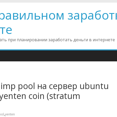
правильном заработ
те
инать при планировании заработать деньги в интернете
iimp pool на сервер ubuntu
yenten coin (stratum
,
ool
yenten