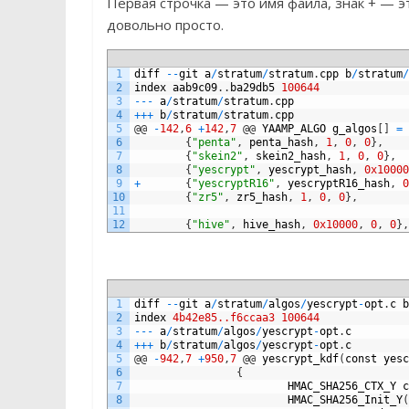
Первая строчка — это имя файла, знак + — эт
довольно просто.
1
diff
--
git
a
/
stratum
/
stratum
.
cpp
b
/
stratum
/
2
index
aab9c09
.
.
ba29db5
100644
3
--
-
a
/
stratum
/
stratum
.
cpp
4
++
+
b
/
stratum
/
stratum
.
cpp
5
@
@
-
142
,
6
+
142
,
7
@
@
YAAMP_ALGO
g_algos
[
]
=
6
{
"penta"
,
penta_hash
,
1
,
0
,
0
}
,
7
{
"skein2"
,
skein2_hash
,
1
,
0
,
0
}
,
8
{
"yescrypt"
,
yescrypt_hash
,
0x10000
9
+
{
"yescryptR16"
,
yescryptR16_hash
,
0
10
{
"zr5"
,
zr5_hash
,
1
,
0
,
0
}
,
11
12
{
"hive"
,
hive_hash
,
0x10000
,
0
,
0
}
,
1
diff
--
git
a
/
stratum
/
algos
/
yescrypt
-
opt
.
c
b
2
index
4b42e85..f6ccaa3
100644
3
--
-
a
/
stratum
/
algos
/
yescrypt
-
opt
.
c
4
++
+
b
/
stratum
/
algos
/
yescrypt
-
opt
.
c
5
@
@
-
942
,
7
+
950
,
7
@
@
yescrypt_kdf
(
const
yesc
6
{
7
HMAC_SHA256_CTX_Y
c
8
HMAC_SHA256_Init_Y
(