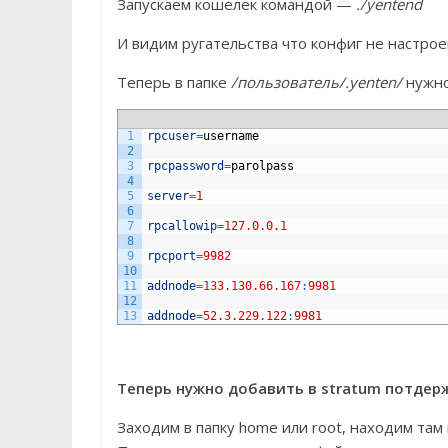
Запускаем кошелек командой —
./yentend
И видим ругательства что конфиг не настрое
Теперь в папке
/пользователь/.yenten/
нужно
1
rpcuser
=
username
2
3
rpcpassword
=
parolpass
4
5
server
=
1
6
7
rpcallowip
=
127.0.0.1
8
9
rpcport
=
9982
10
11
addnode
=
133.130.66.167
:
9981
12
13
addnode
=
52.3.229.122
:
9981
Теперь нужно добавить в stratum потдержк
Заходим в папку home или root, находим там 