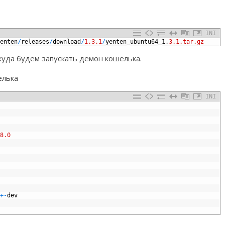
INI
enten
/
releases
/
download
/
1.3.1
/
yenten_ubuntu64_1
.
3.1.tar.gz
куда будем запускать демон кошелька.
елька
INI
8.0
+
-
dev