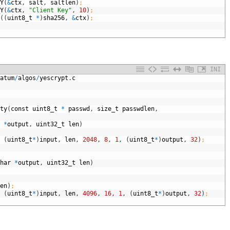
Y
(
&
ctx
,
salt
,
saltlen
)
;
Y
(
&
ctx
,
"Client Key"
,
10
)
;
(
(
uint8_t
*
)
sha256
,
&
ctx
)
;
INI
atum
/
algos
/
yescrypt
.
c
ty
(
const
uint8_t
*
passwd
,
size_t
passwdlen
,
*
output
,
uint32_t
len
)
(
uint8_t
*
)
input
,
len
,
2048
,
8
,
1
,
(
uint8_t
*
)
output
,
32
)
;
har
*
output
,
uint32_t
len
)
en
)
;
(
uint8_t
*
)
input
,
len
,
4096
,
16
,
1
,
(
uint8_t
*
)
output
,
32
)
;