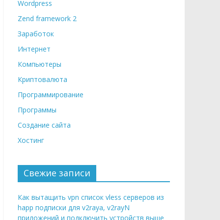
Wordpress
Zend framework 2
Заработок
Интернет
Компьютеры
Криптовалюта
Программирование
Программы
Создание сайта
Хостинг
Свежие записи
Как вытащить vpn список vless серверов из
happ подписки для v2raya, v2rayN
приложений и подключить устройств выше