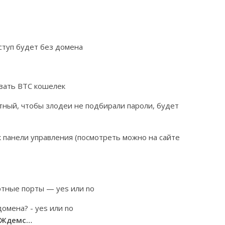
ступ будет без домена
азать BTC кошелек
тный, чтобы злодеи не подбирали пароли, будет
к панели управления (посмотреть можно на сайте
?
тные порты — yes или no
омена? - yes или no
. Ждемс…