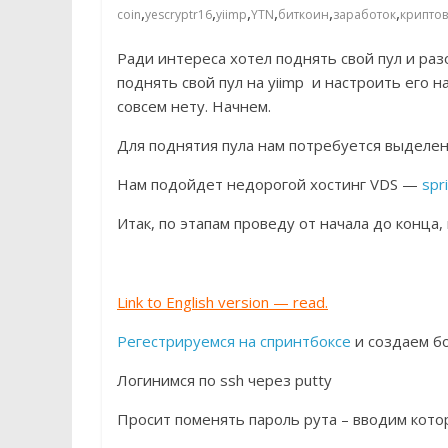
,
,
,
,
,
,
coin
yescryptr16
yiimp
YTN
биткоин
заработок
крипто
Ради интереса хотел поднять свой пул и раз
поднять свой пул на yiimp и настроить его н
совсем нету. Начнем.
Для поднятия пула нам потребуется выделен
Нам подойдет недорогой хостинг VDS —
spr
Итак, по этапам проведу от начала до конца, 
Link to English version — read.
Регестрируемся на спринтбоксе
и создаем бо
Логинимся по ssh через putty
Просит поменять пароль рута – вводим котор