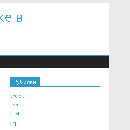
ке в
Рубрики
android
arm
html
php