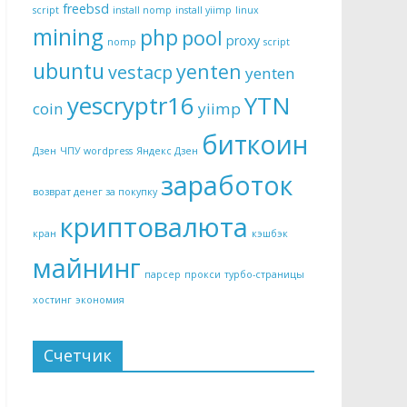
freebsd
script
install nomp
install yiimp
linux
mining
php
pool
proxy
nomp
script
ubuntu
yenten
vestacp
yenten
yescryptr16
YTN
coin
yiimp
биткоин
Дзен
ЧПУ wordpress
Яндекс Дзен
заработок
возврат денег за покупку
криптовалюта
кран
кэшбэк
майнинг
парсер
прокси
турбо-страницы
хостинг
экономия
Счетчик