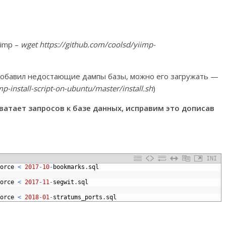
iimp –
wget https://github.com/coolsd/yiimp-
 добавил недостающие дампы базы, можно его загружать —
p-install-script-on-ubuntu/master/install.sh
)
ватает запросов к базе данных, исправим это дописав
INI
orce
<
2017
-
10
-
bookmarks
.
sql
orce
<
2017
-
11
-
segwit
.
sql
orce
<
2018
-
01
-
stratums_ports
.
sql