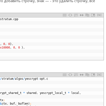
о добавить строчку, знак — - это удалить строчку, всё
INI
stratum
.
cpp
,
0
,
0
}
,
x10000
,
0
,
0
}
,
INI
/
stratum
/
algos
/
yescrypt
-
opt
.
c
rypt_shared_t
*
shared
,
yescrypt_local_t
*
local
,
tx
;
&
ctx
,
buf
,
buflen
)
;