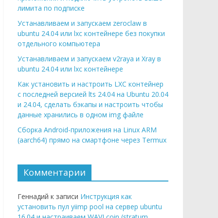
лимита по подписке
Устанавливаем и запускаем zeroclaw в
ubuntu 24.04 или lxc контейнере без покупки
отдельного компьютера
Устанавливаем и запускаем v2raya и Xray в
ubuntu 24.04 или lxc контейнере
Как установить и настроить LXC контейнер
с последней версией lts 24.04 на Ubuntu 20.04
и 24.04, сделать бэкапы и настроить чтобы
данные хранились в одном img файле
Сборка Android-приложения на Linux ARM
(aarch64) прямо на смартфоне через Termux
Комментарии
Геннадий к записи
Инструкция как
установить пул yiimp pool на сервер ubuntu
16.04 и настраиваем WAVI coin (stratum