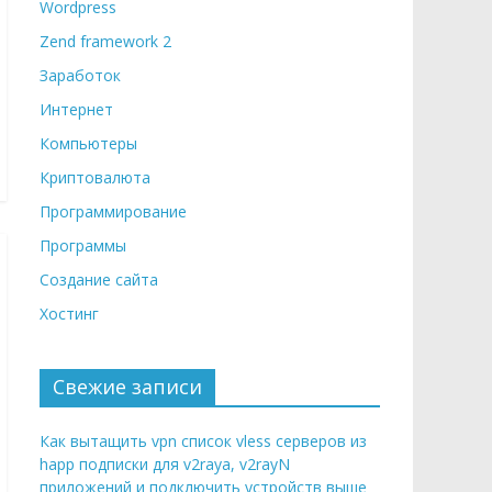
Wordpress
Zend framework 2
Заработок
Интернет
Компьютеры
Криптовалюта
Программирование
Программы
Создание сайта
Хостинг
Свежие записи
Как вытащить vpn список vless серверов из
happ подписки для v2raya, v2rayN
приложений и подключить устройств выше