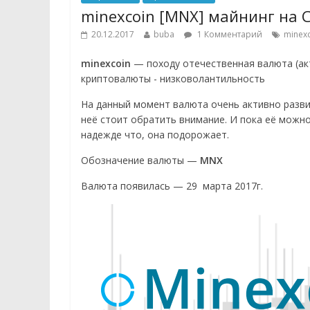
minexcoin [MNX] майнинг на 
20.12.2017
buba
1 Комментарий
minex
minexcoin
— походу отечественная валюта (ак
криптовалюты - низковолантильность
На данный момент валюта очень активно развив
неё стоит обратить внимание. И пока её можн
надежде что, она подорожает.
Обозначение валюты —
MNX
Валюта появилась — 29 марта 2017г.