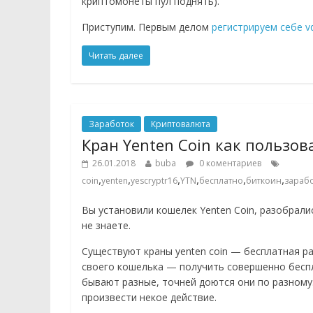
криптомонеты пул поднять).
Приступим. Первым делом
регистрируем себе v
Читать далее
Заработок
Криптовалюта
Кран Yenten Coin как пользов
26.01.2018
buba
0 коментариев
,
,
,
,
,
,
coin
yenten
yescryptr16
YTN
бесплатно
биткоин
зараб
Вы установили кошелек Yenten Coin, разобрали
не знаете.
Существуют краны yenten coin — бесплатная ра
своего кошелька — получить совершенно бесп
бывают разные, точней доются они по разному: 
произвести некое действие.