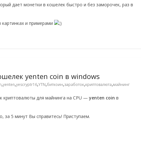
оторый дает монетки в кошелек быстро и без заморочек, раз в
в картинках и примерами
ошелек yenten coin в windows
,
,
,
,
,
,
,
n
yenten
yescryptr16
YTN
биткоин
заработок
криптовалюта
майнинг
ек криптовалюты для майнинга на CPU —
yenten coin
в
о, за 5 минут Вы справитесь! Приступаем.