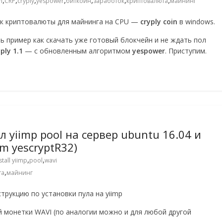
,
,
,
,
,
,
,
n
CRP
cryply
yespower
биткоин
заработок
криптовалюта
майнинг
ек криптовалюты для майнинга на CPU —
cryply coin
в windows.
ь пример как скачать уже готовый блокчейн и не ждать пол
ply 1.1
— с обновленным алгоритмом
yespower
. Приступим.
 yiimp pool на сервер ubuntu 16.04 и
m yescryptR32)
,
,
stall yiimp
pool
wavi
,
та
майнинг
рукцию по установки пула на yiimp
й монетки WAVI (по аналогии можно и для любой другой