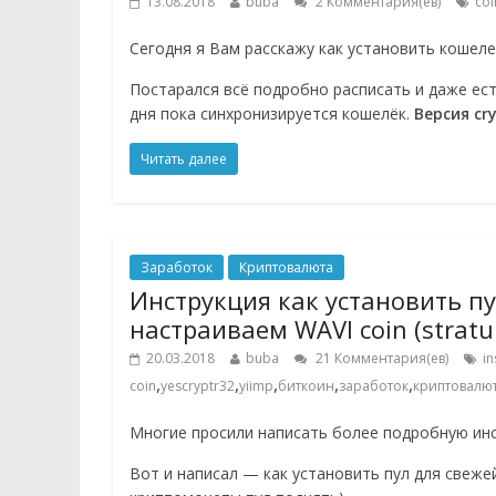
13.08.2018
buba
2 Комментария(ев)
coi
Сегодня я Вам расскажу как установить кошел
Постарался всё подробно расписать и даже ест
дня пока синхронизируется кошелёк.
Версия cry
Читать далее
Заработок
Криптовалюта
Инструкция как установить пул
настраиваем WAVI coin (stratu
20.03.2018
buba
21 Комментария(ев)
in
,
,
,
,
,
coin
yescryptr32
yiimp
биткоин
заработок
криптовалю
Многие просили написать более подробную инст
Вот и написал — как установить пул для свеже