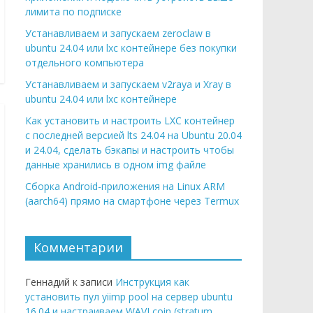
лимита по подписке
Устанавливаем и запускаем zeroclaw в
ubuntu 24.04 или lxc контейнере без покупки
отдельного компьютера
Устанавливаем и запускаем v2raya и Xray в
ubuntu 24.04 или lxc контейнере
Как установить и настроить LXC контейнер
с последней версией lts 24.04 на Ubuntu 20.04
и 24.04, сделать бэкапы и настроить чтобы
данные хранились в одном img файле
Сборка Android-приложения на Linux ARM
(aarch64) прямо на смартфоне через Termux
Комментарии
Геннадий к записи
Инструкция как
установить пул yiimp pool на сервер ubuntu
16.04 и настраиваем WAVI coin (stratum