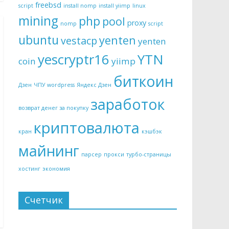
freebsd
script
install nomp
install yiimp
linux
mining
php
pool
proxy
nomp
script
ubuntu
yenten
vestacp
yenten
yescryptr16
YTN
coin
yiimp
биткоин
Дзен
ЧПУ wordpress
Яндекс Дзен
заработок
возврат денег за покупку
криптовалюта
кран
кэшбэк
майнинг
парсер
прокси
турбо-страницы
хостинг
экономия
Счетчик