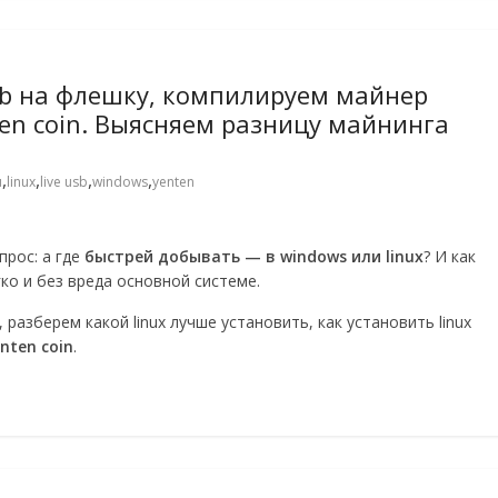
sb на флешку, компилируем майнер
ten coin. Выясняем разницу майнинга
,
,
,
,
u
linux
live usb
windows
yenten
прос: а где
быстрей добывать — в windows или linux
? И как
гко и без вреда основной системе.
разберем какой linux лучше установить, как установить linux
nten coin
.