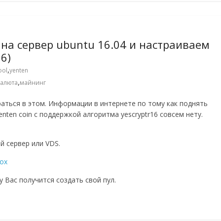
 на сервер ubuntu 16.04 и настраиваем
16)
,
ool
yenten
,
валюта
майнинг
раться в этом. Информации в интернете по тому как поднять
enten coin с поддержкой алгоритма yescryptr16 совсем нету.
й сервер или VDS.
box
у Вас получится создать свой пул.