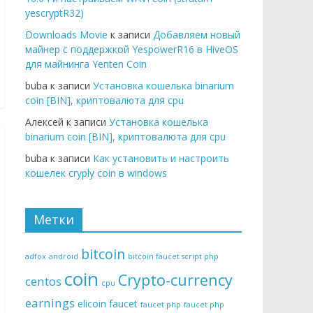
yescryptR32)
Downloads Movie
к записи
Добавляем новый
майнер с поддержкой YespowerR16 в HiveOS
для майнинга Yenten Coin
buba к записи
Установка кошелька binarium
coin [BIN], криптовалюта для cpu
Алексей к записи
Установка кошелька
binarium coin [BIN], криптовалюта для cpu
buba к записи
Как установить и настроить
кошелек cryply coin в windows
Метки
bitcoin
adfox
android
bitcoin faucet script php
coin
Crypto-currency
centos
cpu
earnings
elicoin
faucet
faucet php
faucet php