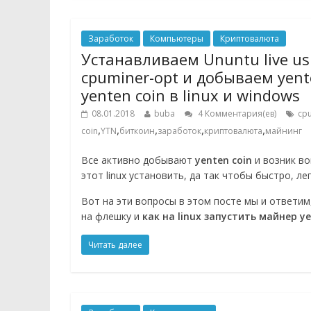
Заработок
Компьютеры
Криптовалюта
Устанавливаем Ununtu live u
cpuminer-opt и добываем yen
yenten coin в linux и windows
08.01.2018
buba
4 Комментария(ев)
cp
,
,
,
,
,
coin
YTN
биткоин
заработок
криптовалюта
майнинг
Все активно добывают
yenten coin
и возник во
этот linux установить, да так чтобы быстро, ле
Вот на эти вопросы в этом посте мы и ответим, 
на флешку и
как на linux запустить майнер ye
Читать далее