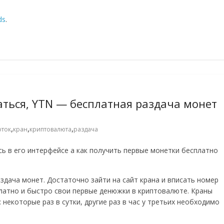
ds
.
аться, YTN — бесплатная раздача монет
,
,
,
оток
кран
криптовалюта
раздача
сь в его интерфейсе а как получить первые монетки бесплатно
здача монет. Достаточно зайти на сайт крана и вписать номер
латно и быстро свои первые денюжки в криптовалюте. Краны
некоторые раз в сутки, другие раз в час у третьих необходимо