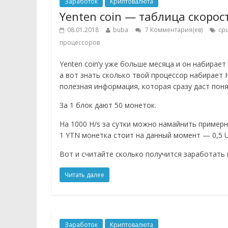
Заработок
Криптовалюта
Yenten coin — таблица скоро
08.01.2018
buba
7 Комментария(ев)
cp
процессоров
Yenten coin’у уже больше месяца и он набирае
а вот знать сколько твой процессор набирает 
полезная информация, которая сразу даст понят
За 1 блок дают 50 монеток.
На 1000 H/s за сутки можно намайнить примерн
1 YTN монетка стоит на данный момент — 0,5 
Вот и считайте сколько получится заработать
Читать далее
Заработок
Криптовалюта