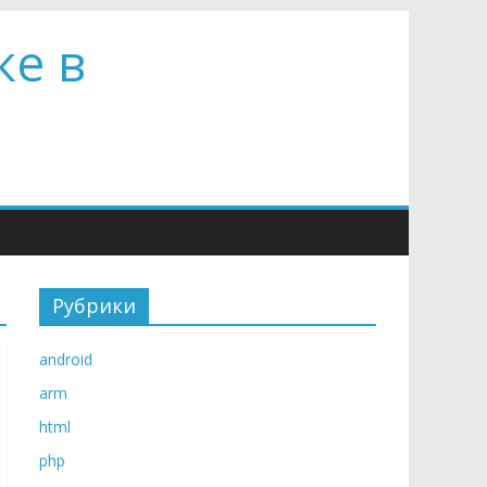
ке в
Рубрики
android
arm
html
php