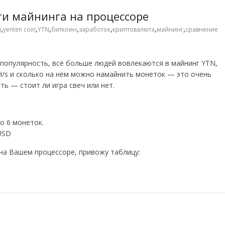
сти майнинга на процессоре
,
,
,
,
,
,
,
u
yenten coin
YTN
биткоин
заработок
криптовалюта
майнинг
сравнение
т популярность, всё больше людей вовлекаются в майнинг YTN,
H/s и сколько на нём можно намайнить монеток — это очень
ь — стоит ли игра свеч или нет.
о 6 монеток.
USD
 на Вашем процессоре, привожу таблицу: