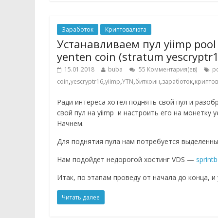
Заработок
Криптовалюта
Устанавливаем пул yiimp pool
yenten coin (stratum yescryptr
15.01.2018
buba
55 Комментария(ев)
p
,
,
,
,
,
,
coin
yescryptr16
yiimp
YTN
биткоин
заработок
крипто
Ради интереса хотел поднять свой пул и разоб
свой пул на yiimp и настроить его на монетку y
Начнем.
Для поднятия пула нам потребуется выделенны
Нам подойдет недорогой хостинг VDS —
sprint
Итак, по этапам проведу от начала до конца, и 
Читать далее