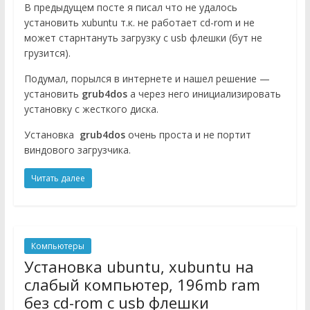
В предыдущем посте я писал что не удалось
установить xubuntu т.к. не работает cd-rom и не
может старнтануть загрузку с usb флешки (бут не
грузится).
Подумал, порылся в интернете и нашел решение —
установить
grub4dos
а через него инициализировать
установку с жесткого диска.
Установка
grub4dos
очень проста и не портит
виндового загрузчика.
Читать далее
Компьютеры
Установка ubuntu, xubuntu на
слабый компьютер, 196mb ram
без cd-rom с usb флешки