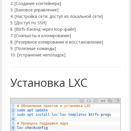
2. [Создание контейнера]
3. [Базовое управление]
4. [Настройка сети: доступ из локальной сети]
5. [Доступ по SSH]
6. [Btrfs-бэкенд через loop-файл]
7. [Снапшоты и клонирование]
8. [Резервное копирование и восстановление]
9. [Полезные команды]
10. [Устранение неполадок]
Установка LXC
1
# Обновление пакетов и установка LXC
2
sudo 
apt 
update
3
sudo 
apt 
install 
lxc 
lxc
-
templates 
btrfs
-
progs
4
5
# Проверка поддержки ядра
6
lxc
-
checkconfig