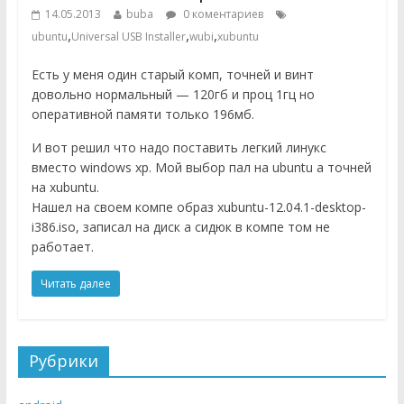
14.05.2013
buba
0 коментариев
,
,
,
ubuntu
Universal USB Installer
wubi
xubuntu
Есть у меня один старый комп, точней и винт
довольно нормальный — 120гб и проц 1гц но
оперативной памяти только 196мб.
И вот решил что надо поставить легкий линукс
вместо windows xp. Мой выбор пал на ubuntu а точней
на xubuntu.
Нашел на своем компе образ xubuntu-12.04.1-desktop-
i386.iso, записал на диск а сидюк в компе том не
работает.
Читать далее
Рубрики