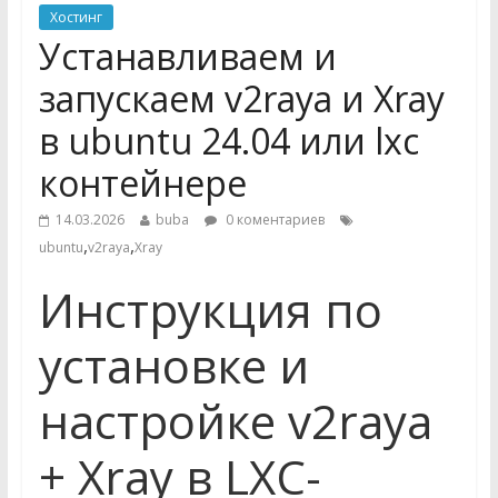
Хостинг
Устанавливаем и
запускаем v2raya и Xray
в ubuntu 24.04 или lxc
контейнере
14.03.2026
buba
0 коментариев
,
,
ubuntu
v2raya
Xray
Инструкция по
установке и
настройке v2raya
+ Xray в LXC-