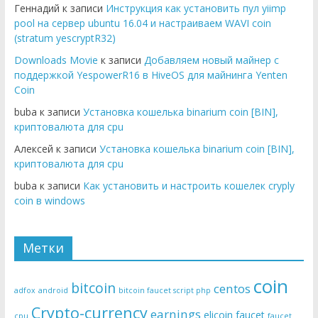
Геннадий к записи
Инструкция как установить пул yiimp
pool на сервер ubuntu 16.04 и настраиваем WAVI coin
(stratum yescryptR32)
Downloads Movie
к записи
Добавляем новый майнер с
поддержкой YespowerR16 в HiveOS для майнинга Yenten
Coin
buba к записи
Установка кошелька binarium coin [BIN],
криптовалюта для cpu
Алексей к записи
Установка кошелька binarium coin [BIN],
криптовалюта для cpu
buba к записи
Как установить и настроить кошелек cryply
coin в windows
Метки
coin
bitcoin
centos
adfox
android
bitcoin faucet script php
Crypto-currency
earnings
elicoin
faucet
cpu
faucet