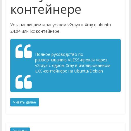
контейнере
Устанавливаем и запускаем v2raya и Xray в ubuntu
24.04 или lxc контейнере
Полное руководство по
развёртыванию VLESS-прокси через
v2raya с ядром Xray в изолированном
LXC-контейнере на Ubuntu/Debian
Читать далее
Хостинг