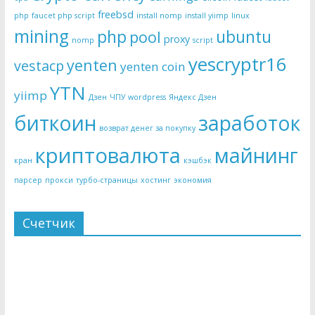
freebsd
php
faucet php script
install nomp
install yiimp
linux
mining
php
ubuntu
pool
proxy
nomp
script
yescryptr16
yenten
vestacp
yenten coin
YTN
yiimp
Дзен
ЧПУ wordpress
Яндекс Дзен
биткоин
заработок
возврат денег за покупку
криптовалюта
майнинг
кран
кэшбэк
парсер
прокси
турбо-страницы
хостинг
экономия
Счетчик