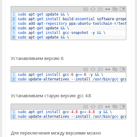
1
sudo 
apt
-
get 
update
&&
\
2
sudo 
apt
-
get 
install 
build
-
essential 
software
-
propertie
3
sudo 
add
-
apt
-
repository 
ppa
:
ubuntu
-
toolchain
-
r
/
test
-
y
4
sudo 
apt
-
get 
update
&&
\
5
sudo 
apt
-
get 
install 
gcc
-
snapshot
-
y
&&
\
6
sudo 
apt
-
get 
update
&&
\
Устанавливаем версию 6:
1
sudo 
apt
-
get 
install 
gcc
-
6
g
++
-
6
-
y
&&
\
2
sudo 
update
-
alternatives
--
install
/
usr
/
bin
/
gcc 
gcc
/
us
Устанавливаем старую версию gcc 4.8:
1
sudo 
apt
-
get 
install 
gcc
-
4.8
g
++
-
4.8
-
y
&&
\
2
sudo 
update
-
alternatives
--
install
/
usr
/
bin
/
gcc 
gcc
/
us
Для переключения между версиями можно