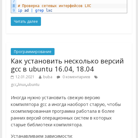
7
8
# Проверка сетевых интерфейсов LXC
9
ip 
ad
|
grep 
lxc
Читать далее
Программирование
Как установить несколько версий
gcc в ubuntu 16.04, 18.04
12.01.2021
buba
0 коментариев
,
,
gcc
linux
ubuntu
Иногда нужно установить свежую версию
компилятора gcc а иногда наоборот старую, чтобы
скомпилированная программа работала в более
ранних версий операционных систем в которых
старые библиотеки компилятора.
Устанавливаем зависимости: