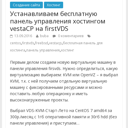
Создание сайта
Хостинг
Устанавливаем бесплатную
панель управления хостингом
vestaCP на firstVDS
13.09.2016
buba
0 коментариев
,
,
,
,
centos
firstvds
freebsd
vestacp
бесплатная панель для
,
,
хостинга
панель управления
хостинг
Первым делом создаем новую виртуальную машину в
панели управления firsvds. Нужно определиться, какую
виртуализацию выбираем: KVM или OpenVZ – я выбрал
KVM, т.к. с ней получаем отдельную виртуальную
машину с фиксированными ресурсами и можно
поставить любую операционку и иметь
высоконагруженные проекты.
Выбрал VDS-KVM-Старт-Лето на CentOS 7 amd64 за
300р./месяц с 1гб оперативной памяти и 30гб hdd (без
панели управления) и приступаем…