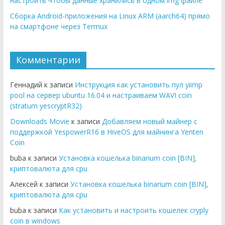
настроить чтобы данные хранились в одном img файле
Сборка Android-приложения на Linux ARM (aarch64) прямо
на смартфоне через Termux
Комментарии
Геннадий к записи
Инструкция как установить пул yiimp
pool на сервер ubuntu 16.04 и настраиваем WAVI coin
(stratum yescryptR32)
Downloads Movie
к записи
Добавляем новый майнер с
поддержкой YespowerR16 в HiveOS для майнинга Yenten
Coin
buba к записи
Установка кошелька binarium coin [BIN],
криптовалюта для cpu
Алексей к записи
Установка кошелька binarium coin [BIN],
криптовалюта для cpu
buba к записи
Как установить и настроить кошелек cryply
coin в windows