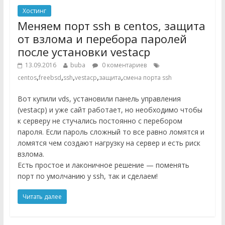
Хостинг
Меняем порт ssh в centos, защита
от взлома и перебора паролей
после установки vestacp
13.09.2016
buba
0 коментариев
,
,
,
,
,
centos
freebsd
ssh
vestacp
защита
смена порта ssh
Вот купили vds, установили панель управления
(vestacp) и уже сайт работает, но необходимо чтобы
к серверу не стучались постоянно с перебором
пароля. Если пароль сложный то все равно ломятся и
ломятся чем создают нагрузку на сервер и есть риск
взлома.
Есть простое и лаконичное решение — поменять
порт по умолчанию у ssh, так и сделаем!
Читать далее