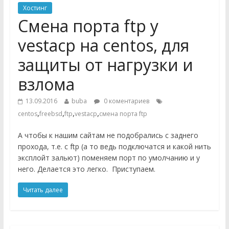
Хостинг
Смена порта ftp у
vestacp на centos, для
защиты от нагрузки и
взлома
13.09.2016
buba
0 коментариев
,
,
,
,
centos
freebsd
ftp
vestacp
смена порта ftp
А чтобы к нашим сайтам не подобрались с заднего
прохода, т.е. с ftp (а то ведь подключатся и какой нить
эксплойт зальют) поменяем порт по умолчанию и у
него. Делается это легко. Приступаем.
Читать далее