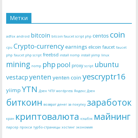
Метки
coin
bitcoin
centos
adfox
android
bitcoin faucet script php
Crypto-currency
earnings
elicoin
faucet
cpu
faucet
freebsd
php
faucet php script
install nomp
install yiimp
linux
mining
php
ubuntu
pool
proxy
nomp
script
yescryptr16
yenten
vestacp
yenten coin
YTN
yiimp
Дзен
ЧПУ wordpress
Яндекс Дзен
биткоин
заработок
возврат денег за покупку
криптовалюта
майнинг
кран
кэшбэк
парсер
прокси
турбо-страницы
хостинг
экономия