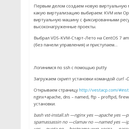
Первым делом создаем новую виртуальную м
какую виртуализацию выбираем: KVM или Ope
виртуальную машину с фиксированными ресу
высоконагруженные проекты.
Выбрал VDS-KVM-Старт-Лето на CentOS 7 amd
(без панели управления) и приступаем…
Логинимся по ssh с помощью putty
Загружаем скрипт установки командой
curl -
Открываем страницу
http://vestacp.com/#insta
nginx+apache, dns – named, ftp – proftpd, firew
установки.
bash vst-install.sh —nginx yes —apache yes 
spamassassin no —clamav no —named yes —ipt
yes —quota no —hostname имя
_хоста
—passw