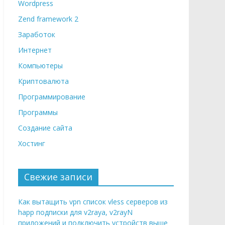
Wordpress
Zend framework 2
Заработок
Интернет
Компьютеры
Криптовалюта
Программирование
Программы
Создание сайта
Хостинг
Свежие записи
Как вытащить vpn список vless серверов из
happ подписки для v2raya, v2rayN
приложений и подключить устройств выше