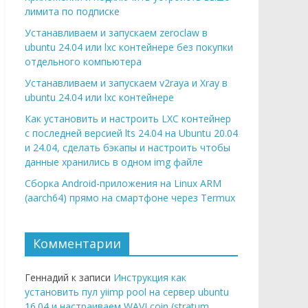
лимита по подписке
Устанавливаем и запускаем zeroclaw в
ubuntu 24.04 или lxc контейнере без покупки
отдельного компьютера
Устанавливаем и запускаем v2raya и Xray в
ubuntu 24.04 или lxc контейнере
Как установить и настроить LXC контейнер
с последней версией lts 24.04 на Ubuntu 20.04
и 24.04, сделать бэкапы и настроить чтобы
данные хранились в одном img файле
Сборка Android-приложения на Linux ARM
(aarch64) прямо на смартфоне через Termux
Комментарии
Геннадий к записи
Инструкция как
установить пул yiimp pool на сервер ubuntu
16.04 и настраиваем WAVI coin (stratum