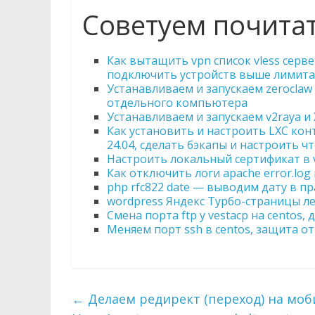
Советуем почита
Как вытащить vpn список vless серве
подключить устройств выше лимита
Устанавливаем и запускаем zeroclaw 
отдельного компьютера
Устанавливаем и запускаем v2raya и X
Как установить и настроить LXC конте
24.04, сделать бэкапы и настроить 
Настроить локальный сертификат в v
Как отключить логи apache error.log 
php rfc822 date — выводим дату в пр
wordpress Яндекс Турбо-страницы л
Смена порта ftp у vestacp на centos,
Меняем порт ssh в centos, защита от
←
Делаем редирект (переход) на моб