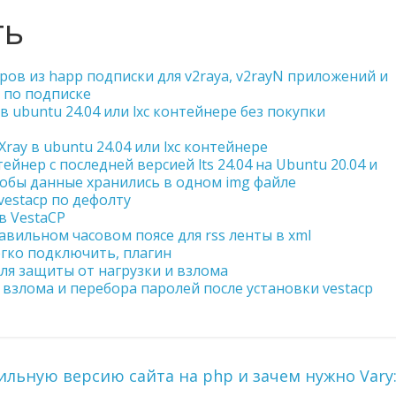
ть
ров из happ подписки для v2raya, v2rayN приложений и
 по подписке
в ubuntu 24.04 или lxc контейнере без покупки
ray в ubuntu 24.04 или lxc контейнере
йнер с последней версией lts 24.04 на Ubuntu 20.04 и
чтобы данные хранились в одном img файле
estacp по дефолту
в VestaCP
авильном часовом поясе для rss ленты в xml
егко подключить, плагин
 для защиты от нагрузки и взлома
 взлома и перебора паролей после установки vestacp
ильную версию сайта на php и зачем нужно Vary