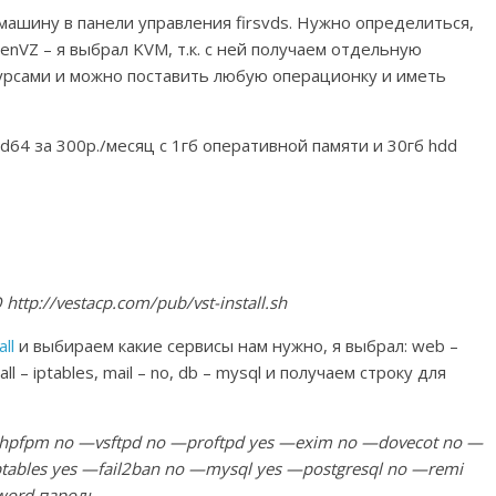
ашину в панели управления firsvds. Нужно определиться,
nVZ – я выбрал KVM, т.к. с ней получаем отдельную
рсами и можно поставить любую операционку и иметь
64 за 300р./месяц с 1гб оперативной памяти и 30гб hdd
O http://vestacp.com/pub/vst-install.sh
ll
и выбираем какие сервисы нам нужно, я выбрал: web –
all – iptables, mail – no, db – mysql и получаем строку для
—phpfpm no —vsftpd no —proftpd yes —exim no —dovecot no —
ables yes —fail2ban no —mysql yes —postgresql no —remi
ord пароль