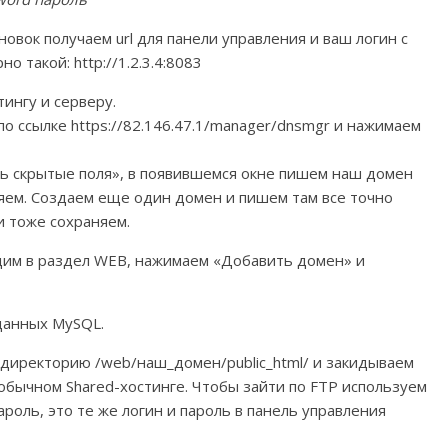
новок получаем url для панели управления и ваш логин с
 такой: http://1.2.3.4:8083
ингу и серверу.
по ссылке https://82.146.47.1/manager/dnsmgr и нажимаем
ь скрытые поля», в появившемся окне пишем наш домен
няем. Создаем еще один домен и пишем там все точно
и тоже сохраняем.
одим в раздел WEB, нажимаем «Добавить домен» и
данных MySQL.
в директорию /web/наш_домен/public_html/ и закидываем
 обычном Shared-хостинге. Чтобы зайти по FTP используем
пароль, это те же логин и пароль в панель управления