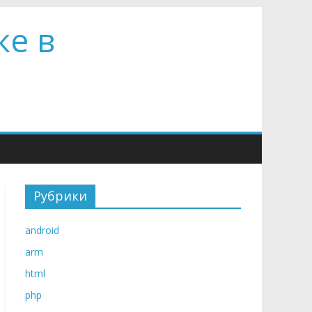
ке в
Рубрики
android
arm
html
php