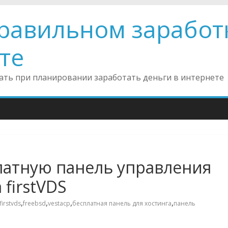
правильном заработ
те
инать при планировании заработать деньги в интернете
латную панель управления
 firstVDS
,
,
,
,
firstvds
freebsd
vestacp
бесплатная панель для хостинга
панель