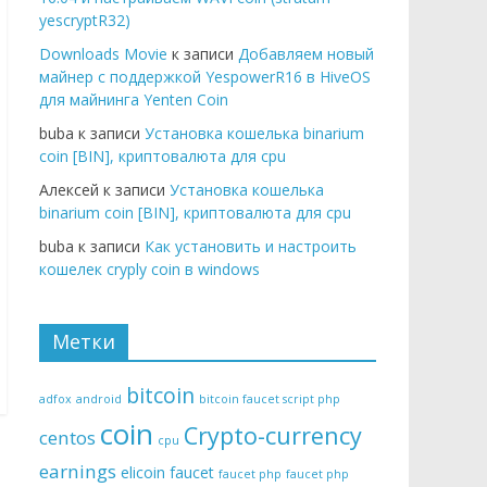
yescryptR32)
Downloads Movie
к записи
Добавляем новый
майнер с поддержкой YespowerR16 в HiveOS
для майнинга Yenten Coin
buba к записи
Установка кошелька binarium
coin [BIN], криптовалюта для cpu
Алексей к записи
Установка кошелька
binarium coin [BIN], криптовалюта для cpu
buba к записи
Как установить и настроить
кошелек cryply coin в windows
Метки
bitcoin
adfox
android
bitcoin faucet script php
coin
Crypto-currency
centos
cpu
:
earnings
elicoin
faucet
faucet php
faucet php