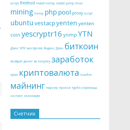
freebsd
script
install nomp
install yiimp
linux
mining
php
pool
proxy
nomp
script
ubuntu
yenten
vestacp
yenten
→
yescryptr16
YTN
coin
yiimp
биткоин
Дзен
ЧПУ wordpress
Яндекс Дзен
заработок
возврат денег за покупку
криптовалюта
кран
кэшбэк
майнинг
парсер
прокси
турбо-страницы
хостинг
экономия
Счетчик