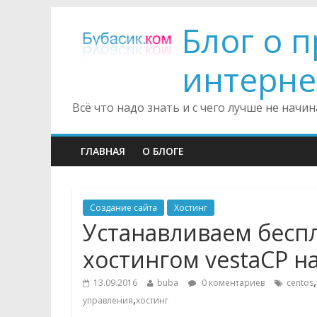
Блог о 
интерне
Всё что надо знать и с чего лучше не нач
ГЛАВНАЯ
О БЛОГЕ
Создание сайта
Хостинг
Устанавливаем бесп
хостингом vestaCP на
,
13.09.2016
buba
0 коментариев
centos
,
управления
хостинг