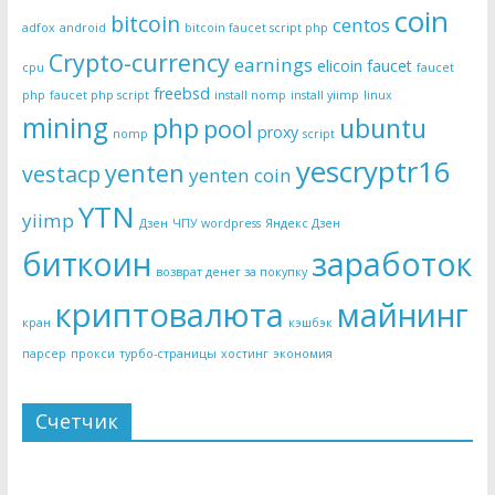
coin
bitcoin
centos
adfox
android
bitcoin faucet script php
Crypto-currency
earnings
elicoin
faucet
cpu
faucet
freebsd
php
faucet php script
install nomp
install yiimp
linux
mining
php
ubuntu
pool
proxy
nomp
script
yescryptr16
yenten
vestacp
yenten coin
YTN
yiimp
Дзен
ЧПУ wordpress
Яндекс Дзен
биткоин
заработок
возврат денег за покупку
криптовалюта
майнинг
кран
кэшбэк
парсер
прокси
турбо-страницы
хостинг
экономия
Счетчик