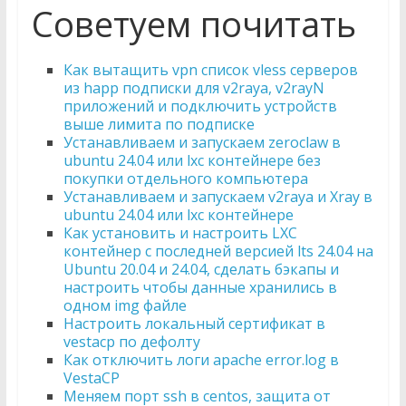
Советуем почитать
Как вытащить vpn список vless серверов
из happ подписки для v2raya, v2rayN
приложений и подключить устройств
выше лимита по подписке
Устанавливаем и запускаем zeroclaw в
ubuntu 24.04 или lxc контейнере без
покупки отдельного компьютера
Устанавливаем и запускаем v2raya и Xray в
ubuntu 24.04 или lxc контейнере
Как установить и настроить LXC
контейнер с последней версией lts 24.04 на
Ubuntu 20.04 и 24.04, сделать бэкапы и
настроить чтобы данные хранились в
одном img файле
Настроить локальный сертификат в
vestacp по дефолту
Как отключить логи apache error.log в
VestaCP
Меняем порт ssh в centos, защита от