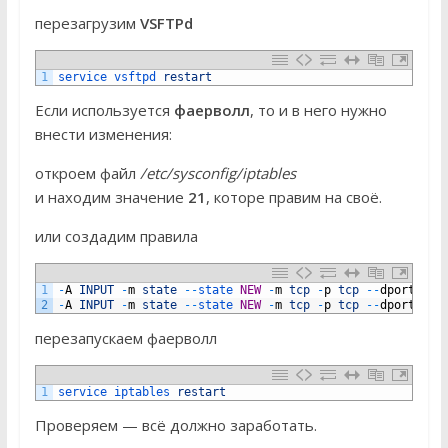
перезагрузим
VSFTPd
1
service 
vsftpd 
restart
Если используется
фаерволл
, то и в него нужно
внести изменения:
откроем файл
/etc/sysconfig/iptables
и находим значение
21
, которе правим на своё.
или создадим правила
1
-
A
INPUT
-
m
state
--
state 
NEW
-
m
tcp
-
p
tcp
--
dport
21
2
-
A
INPUT
-
m
state
--
state 
NEW
-
m
tcp
-
p
tcp
--
dport
150
перезапускаем фаерволл
1
service 
iptables 
restart
Проверяем — всё должно заработать.