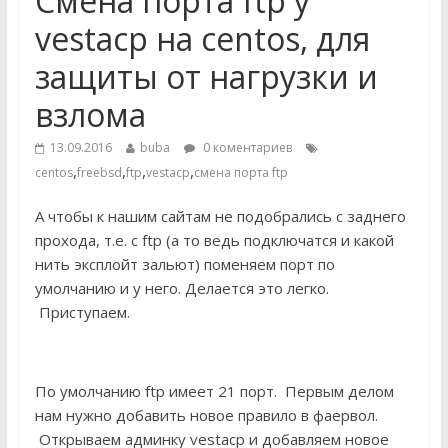
Смена порта ftp у
vestacp на centos, для
защиты от нагрузки и
взлома
13.09.2016
buba
0 коментариев
,
,
,
,
centos
freebsd
ftp
vestacp
смена порта ftp
А чтобы к нашим сайтам не подобрались с заднего
прохода, т.е. с ftp (а то ведь подключатся и какой
нить эксплойт зальют) поменяем порт по
умолчанию и у него. Делается это легко.
Приступаем.
По умолчанию ftp имеет 21 порт. Первым делом
нам нужно добавить новое правило в фаервол.
Открываем админку vestacp и добавляем новое