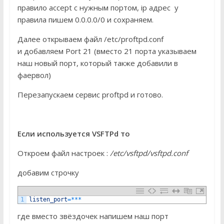
правило accept с нужным портом, ip адрес у
правила пишем 0.0.0.0/0 и сохраняем.
Далее открываем файл /etc/proftpd.conf
и добавляем Port 21 (вместо 21 порта указываем
наш новый порт, который также добавили в
фаервол)
Перезапускаем сервис proftpd и готово.
Если используется VSFTPd то
Откроем файл настроек :
/etc/vsftpd/vsftpd.conf
добавим строчку
1
listen_port
=
*
*
*
где вместо звёздочек напишем наш порт