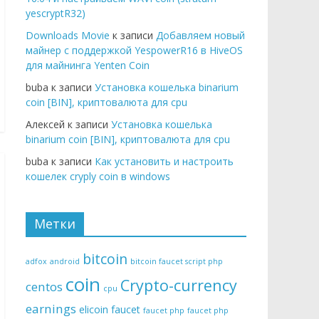
yescryptR32)
Downloads Movie
к записи
Добавляем новый
майнер с поддержкой YespowerR16 в HiveOS
для майнинга Yenten Coin
buba к записи
Установка кошелька binarium
coin [BIN], криптовалюта для cpu
Алексей к записи
Установка кошелька
binarium coin [BIN], криптовалюта для cpu
buba к записи
Как установить и настроить
кошелек cryply coin в windows
Метки
bitcoin
adfox
android
bitcoin faucet script php
coin
Crypto-currency
centos
cpu
earnings
elicoin
faucet
faucet php
faucet php