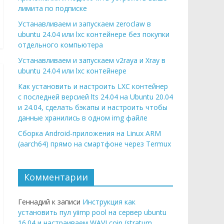
лимита по подписке
Устанавливаем и запускаем zeroclaw в
ubuntu 24.04 или lxc контейнере без покупки
отдельного компьютера
Устанавливаем и запускаем v2raya и Xray в
ubuntu 24.04 или lxc контейнере
Как установить и настроить LXC контейнер
с последней версией lts 24.04 на Ubuntu 20.04
и 24.04, сделать бэкапы и настроить чтобы
данные хранились в одном img файле
Сборка Android-приложения на Linux ARM
(aarch64) прямо на смартфоне через Termux
Комментарии
Геннадий к записи
Инструкция как
установить пул yiimp pool на сервер ubuntu
16.04 и настраиваем WAVI coin (stratum