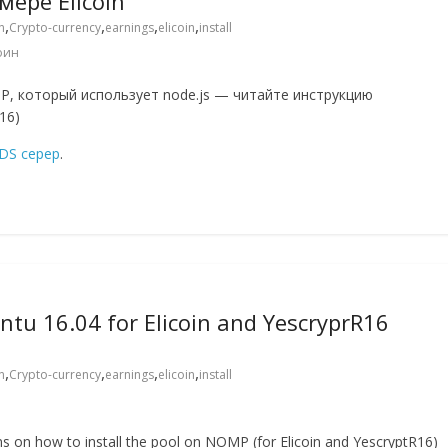
ере Elicoin
,
,
,
,
n
Crypto-currency
earnings
elicoin
install
оин
P, который использует node.js — читайте инструкцию
16)
DS серер
.
ntu 16.04 for Elicoin and YescryprR16
,
,
,
,
n
Crypto-currency
earnings
elicoin
install
ns on how to install the pool on NOMP (for Elicoin and YescryptR16)