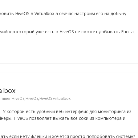
вить HiveOS в Virtualbox а сейчас настроим его на добычу
 майнер который уже есть в HiveOS не сможет добывать Енота,
albox
,
,
 miner HiveOS
HiveOS
HiveOS virtualbox
. У которой есть удобный веб-интерфейс для мониторинга из
неры. HiveOS позволяет выжать все соки из компьютера и
лать если нету флешки и хочется просто попробовать систему?