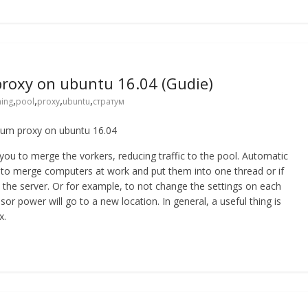
proxy on ubuntu 16.04 (Gudie)
,
,
,
,
ing
pool
proxy
ubuntu
стратум
tratum proxy on ubuntu 16.04
ou to merge the vorkers, reducing traffic to the pool. Automatic
sed to merge computers at work and put them into one thread or if
gh the server. Or for example, to not change the settings on each
r power will go to a new location. In general, a useful thing is
x.