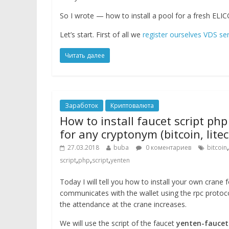
So I wrote — how to install a pool for a fresh ELIC
Let’s start. First of all we
register ourselves VDS se
Читать далее
Заработок
Криптовалюта
How to install faucet script php 
for any cryptonym (bitcoin, lite
,
27.03.2018
buba
0 коментариев
bitcoin
,
,
,
script
php
script
yenten
Today I will tell you how to install your own crane fo
communicates with the wallet using the rpc protoco
the attendance at the crane increases.
We will use the script of the faucet
yenten-faucet