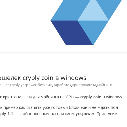
шелек cryply coin в windows
,
,
,
,
,
,
,
n
CRP
cryply
yespower
биткоин
заработок
криптовалюта
майнинг
ек криптовалюты для майнинга на CPU —
cryply coin
в windows.
ь пример как скачать уже готовый блокчейн и не ждать пол
ply 1.1
— с обновленным алгоритмом
yespower
. Приступим.