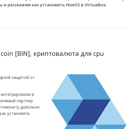
ы и расскажем как установить HiveOS в Virtualbox
.
coin [BIN], криптовалюта для cpu
рфной защитой от
 интегрировали в
значимый партнер
иптомонету довольно
как установить