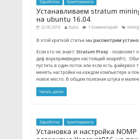
Заработок
Криптовалюта
Устанавливаем stratum mining
на ubuntu 16.04
22.05.2018
buba
1 Комментарий
mining
В этой краткой статье мы
рассмотрим устано
Если кто не знает:
Stratum
Proxy
- позволяет о
диф воркерам(виден настоящий хешрейт). Обы
пустить в один поток или если есть файервол 
менять настройки на каждом компьютере а пом
новое место. В общем полезная штука и малень
Читать далее
Заработок
Криптовалюта
Установка и настройка NOMP п