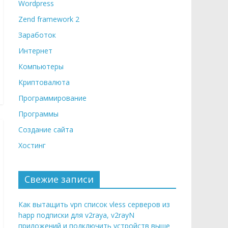
Wordpress
Zend framework 2
Заработок
Интернет
Компьютеры
Криптовалюта
Программирование
Программы
Создание сайта
Хостинг
Свежие записи
Как вытащить vpn список vless серверов из
happ подписки для v2raya, v2rayN
приложений и подключить устройств выше