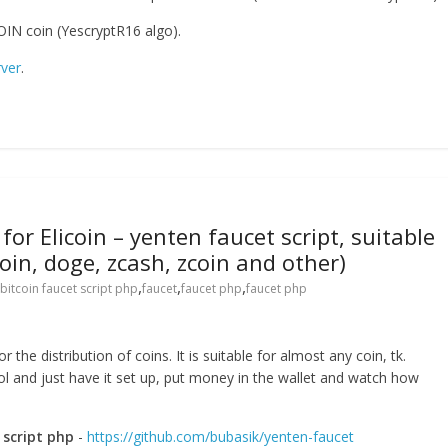
OIN coin (YescryptR16 algo).
rver
.
for Elicoin – yenten faucet script, suitable
coin, doge, zcash, zcoin and other)
,
,
,
bitcoin faucet script php
faucet
faucet php
faucet php
r the distribution of coins. It is suitable for almost any coin, tk.
l and just have it set up, put money in the wallet and watch how
 script php
-
https://github.com/bubasik/yenten-faucet