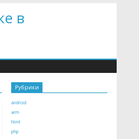
ке в
Рубрики
android
arm
html
php