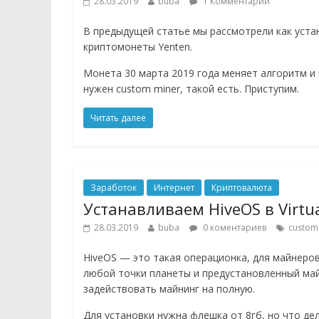
28.03.2019
buba
1 Комментарий
В предыдущей статье мы рассмотрели как устано
криптомонеты Yenten.
Монета 30 марта 2019 года меняет алгоритм и
нужен custom miner, такой есть. Приступим.
Читать далее
Заработок
Интернет
Криптовалюта
Устанавливаем HiveOS в Virtu
28.03.2019
buba
0 коментариев
custom
HiveOS — это такая операционка, для майнеров
любой точки планеты и предустановленный май
задействовать майнинг на полную.
Для установки нужна флешка от 8гб, но что де