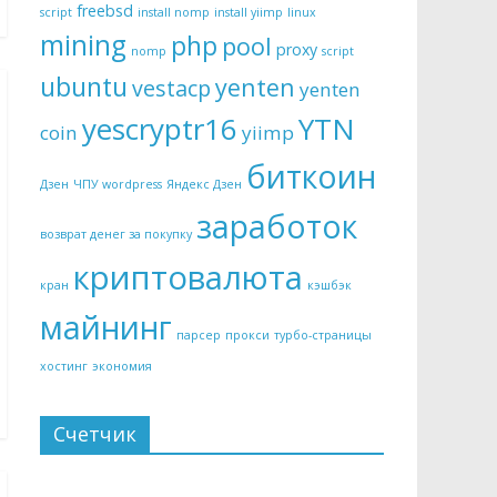
freebsd
script
install nomp
install yiimp
linux
mining
php
pool
proxy
nomp
script
ubuntu
yenten
vestacp
yenten
yescryptr16
YTN
coin
yiimp
биткоин
Дзен
ЧПУ wordpress
Яндекс Дзен
заработок
возврат денег за покупку
криптовалюта
кран
кэшбэк
майнинг
парсер
прокси
турбо-страницы
хостинг
экономия
Счетчик