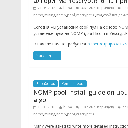
алгоритма YescryptR16 на прим
21.05.2018
buba
4 Комментария(ев)
coi
,
,
,
,
,
,
,
nomp
mining
nomp
pool
yescryptr16
пул
свой пул
элик
Сегодня мы установим свой пул на основе NOM
установке пула на NOMP (для Elicoin и YescryptR
В начале нам потребуется
зарегистрировать V
Читать далее
Заработок
Компьютеры
NOMP pool install guide on ubu
algo
15.05.2018
buba
3 Комментария(ев)
coi
,
,
,
,
nomp
mining
nomp
pool
yescryptr16
Many were asked to write more detailed instructio