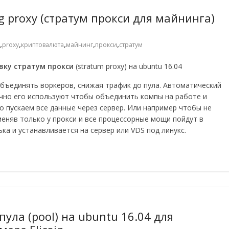
 proxy (стратум прокси для майнинга)
,
,
,
,
,
proxy
криптовалюта
майнинг
прокси
стратум
вку стратум прокси
(stratum proxy) на ubuntu 16.04
бъединять воркеров, снижая трафик до пула. Автоматический
чно его используют чтобы объединить компы на работе и
то пускаем все данные через сервер. Или например чтобы не
еняв только у прокси и все процессорные мощи пойдут в
ка и устанавливается на сервер или VDS под линукс.
ула (pool) на ubuntu 16.04 для