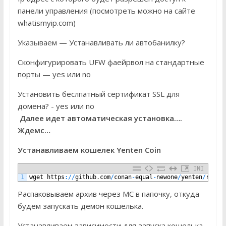
панели управления (посмотреть можно на сайте
whatismyip.com)
Указываем — Устанавливать ли автобанилку?
Сконфигурировать UFW фаейрвол на стандартные
порты — yes или no
Установить беслпатный сертификат SSL для
домена? - yes или no
Далее идет автоматическая установка….
Ждемс…
Устанавливаем кошелек Yenten Coin
INI
1
wget
https
:
/
/
github
.
com
/
conan
-
equal
-
newone
/
yenten
/
relea
Распаковываем архив через MC в папочку, откуда
будем запускать демон кошелька.
Устанавливаем зависимости для запуска кошелька