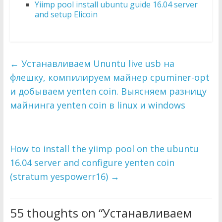
Yiimp pool install ubuntu guide 16.04 server
and setup Elicoin
←
Устанавливаем Ununtu live usb на
флешку, компилируем майнер cpuminer-opt
и добываем yenten coin. Выясняем разницу
майнинга yenten coin в linux и windows
How to install the yiimp pool on the ubuntu
16.04 server and configure yenten coin
(stratum yespowerr16)
→
55 thoughts on “
Устанавливаем