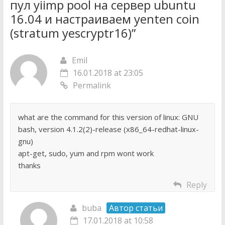
пул yiimp pool на сервер ubuntu
16.04 и настраиваем yenten coin
(stratum yescryptr16)
”
Emil
16.01.2018 at 23:05
Permalink
what are the command for this version of linux: GNU
bash, version 4.1.2(2)-release (x86_64-redhat-linux-
gnu)
apt-get, sudo, yum and rpm wont work
thanks
Reply
buba
Автор статьи
17.01.2018 at 10:58