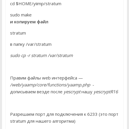
cd $HOME/yiimp/stratum
sudo make
и копируем файл
stratum
в папку /var/stratum
sudo cp -r stratum /var/stratum
Правим файлы web интерфейса —
/web/yaamp/core/functions/yaamp.php
-
дописываем везде после
yescrypt
нашу
yescryptR16
Разрешаем порт для подключения к 6233 (это порт
stratum для нашего алгоритма)