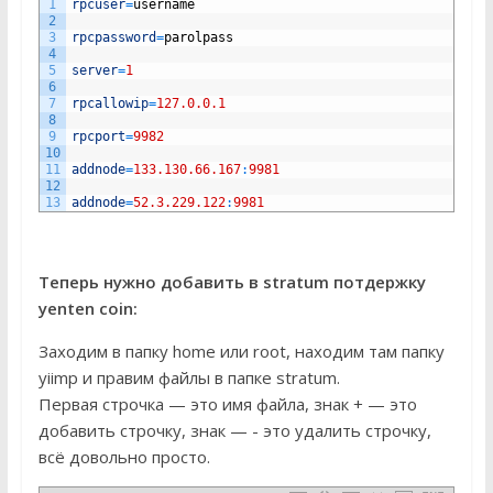
1
rpcuser
=
username
2
3
rpcpassword
=
parolpass
4
5
server
=
1
6
7
rpcallowip
=
127.0.0.1
8
9
rpcport
=
9982
10
11
addnode
=
133.130.66.167
:
9981
12
13
addnode
=
52.3.229.122
:
9981
Теперь нужно добавить в stratum потдержку
yenten coin:
Заходим в папку home или root, находим там папку
yiimp и правим файлы в папке stratum.
Первая строчка — это имя файла, знак + — это
добавить строчку, знак — - это удалить строчку,
всё довольно просто.