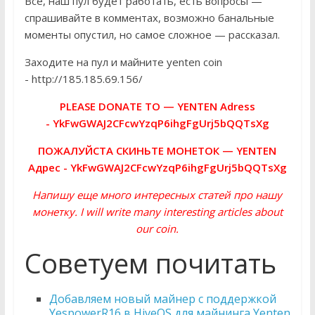
Всё, наш пул будет работать, есть вопросы —
спрашивайте в комментах, возможно банальные
моменты опустил, но самое сложное — рассказал.
Заходите на пул и майните yenten coin
- http://185.185.69.156/
PLEASE DONATE TO — YENTEN Adress
- YkFwGWAJ2CFcwYzqP6ihgFgUrj5bQQTsXg
ПОЖАЛУЙСТА СКИНЬТЕ МОНЕТОК — YENTEN
Адрес - YkFwGWAJ2CFcwYzqP6ihgFgUrj5bQQTsXg
Напишу еще много интересных статей про нашу
монетку. I will write many interesting articles about
our coin.
Советуем почитать
Добавляем новый майнер с поддержкой
YespowerR16 в HiveOS для майнинга Yenten