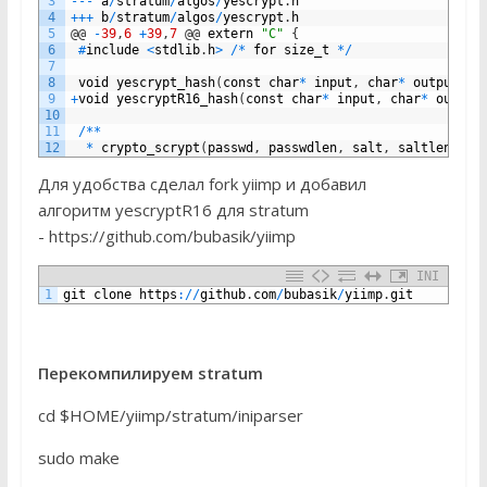
3
--
-
a
/
stratum
/
algos
/
yescrypt
.
h
4
++
+
b
/
stratum
/
algos
/
yescrypt
.
h
5
@
@
-
39
,
6
+
39
,
7
@
@
extern
"C"
{
6
#
include
<
stdlib
.
h
>
/
*
for
size_t
*
/
7
8
void
yescrypt_hash
(
const
char
*
input
,
char
*
output
,
u
9
+
void
yescryptR16_hash
(
const
char
*
input
,
char
*
output
10
11
/
*
*
12
*
crypto_scrypt
(
passwd
,
passwdlen
,
salt
,
saltlen
,
N
,
Для удобства сделал fork yiimp и добавил
алгоритм yescryptR16 для stratum
- https://github.com/bubasik/yiimp
INI
1
git
clone
https
:
/
/
github
.
com
/
bubasik
/
yiimp
.
git
Перекомпилируем stratum
cd $HOME/yiimp/stratum/iniparser
sudo make