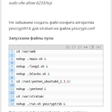
sudo ufw allow 6233/tcp
Не забываем создать файл конфига алгоритма
yescryptR16 для stratum из файла yescrypt.conf
Запускаем файлы пула:
INI
1
cd
/
var
/
web
2
3
nohup
.
/
main
.
sh
&
4
5
nohup
.
/
loop2
.
sh
&
6
7
nohup
.
/
blocks
.
sh
&
8
9
cd
/
root
/
yenten_ubuntu64_1
.
3.1
/
10
11
nohup
.
/
yentend
&
12
13
cd
/
var
/
stratum
/
14
15
nohup
.
/
run
.
sh
yescryptr16
&