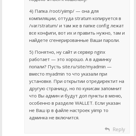
4) Папка /root/yiimp/ — она для
компиляции, оттуда stratum копируется в
/var/stratum/ и там же в папке config лежат
все конфиги, вот их и править нужно, там и
найдете сгенерированные Ваши пароли.
5) Понятно, ну сайт и сервер nginx
работает — это хорошо. А в админку
попали? Пусть site.ru/site/myadmin —
вместо myadmin то что указали при
установке. При открытии отредиректит на
другую страницу, но по кукисам запомнит
что Вы админ и будут доп пункты в меню,
особенно в разделе WALLET. Если указан
не Ваш ip в файле настроек yiimp то
админка не включится.
Reply