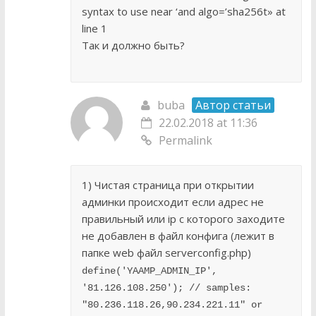
syntax to use near ‘and algo=’sha256t» at
line 1
Так и должно быть?
buba
Автор статьи
22.02.2018 at 11:36
Permalink
1) Чистая страница при открытии
админки происходит если адрес не
правильный или ip c которого заходите
не добавлен в файл конфига (лежит в
папке web файл serverconfig.php)
define('YAAMP_ADMIN_IP', 
'81.126.108.250'); // samples: 
"80.236.118.26,90.234.221.11" or 