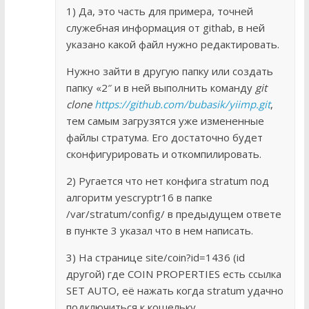
1) Да, это часть для примера, точней
служебная информация от githab, в ней
указано какой файл нужно редактировать.
Нужно зайти в другую папку или создать
папку «2″ и в ней выполнить команду
git
clone
https://github.com/bubasik/yiimp.git
,
тем самым загрузятся уже измененные
файлы стратума. Его достаточно будет
сконфигурировать и откомпилировать.
2) Ругается что нет конфига stratum под
алгоритм yescryptr16 в папке
/var/stratum/config/ в предыдущем ответе
в пункте 3 указал что в нем написать.
3) На странице site/coin?id=1436 (id
другой) где COIN PROPERTIES есть ссылка
SET AUTO, её нажать когда stratum удачно
подключиться к кошельку.