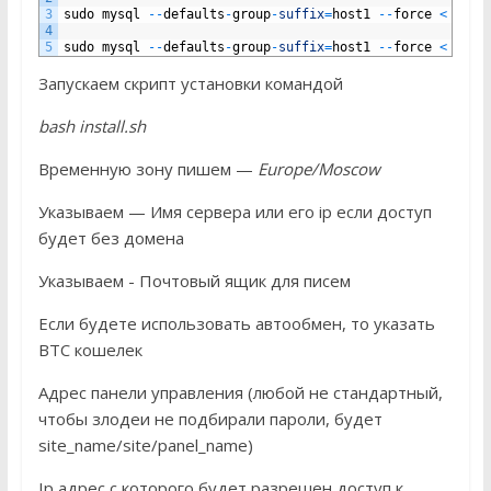
3
sudo
mysql
--
defaults
-
group
-
suffix
=
host1
--
force
<
2017
4
5
sudo
mysql
--
defaults
-
group
-
suffix
=
host1
--
force
<
2018
Запускаем скрипт установки командой
bash install.sh
Временную зону пишем —
Europe/Moscow
Указываем — Имя сервера или его ip если доступ
будет без домена
Указываем - Почтовый ящик для писем
Если будете использовать автообмен, то указать
BTC кошелек
Адрес панели управления (любой не стандартный,
чтобы злодеи не подбирали пароли, будет
site_name/site/panel_name)
Ip адрес с которого будет разрешен доступ к