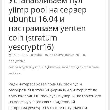
Устанавливаем пул
yiimp pool на сервер
ubuntu 16.04 и
настраиваем yenten
coin (stratum
yescryptr16)
15.01.2018
buba
55 Комментария(ев)
,
pool
yenten
,
,
,
,
,
,
,
coin
yescryptr16
yiimp
YTN
биткоин
заработок
криптовалюта
майнинг
Ради интереса хотел поднять свой пул и
разобраться в этом. Информации в интернете по
тому как поднять свой пул на yiimp и настроить его
на монетку yenten coin с поддержкой
алгоритма yescryptr16 совсем нету. Начнем.