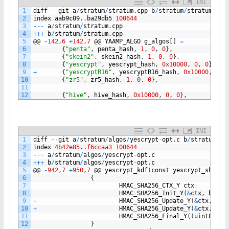
INI
1
diff
--
git
a
/
stratum
/
stratum
.
cpp
b
/
stratum
/
stratum
.
cpp
2
index
aab9c09
.
.
ba29db5
100644
3
--
-
a
/
stratum
/
stratum
.
cpp
4
++
+
b
/
stratum
/
stratum
.
cpp
5
@
@
-
142
,
6
+
142
,
7
@
@
YAAMP_ALGO
g_algos
[
]
=
6
{
"penta"
,
penta_hash
,
1
,
0
,
0
}
,
7
{
"skein2"
,
skein2_hash
,
1
,
0
,
0
}
,
8
{
"yescrypt"
,
yescrypt_hash
,
0x10000
,
0
,
0
}
,
9
+
{
"yescryptR16"
,
yescryptR16_hash
,
0x10000
,
0
,
10
{
"zr5"
,
zr5_hash
,
1
,
0
,
0
}
,
11
12
{
"hive"
,
hive_hash
,
0x10000
,
0
,
0
}
,
INI
1
diff
--
git
a
/
stratum
/
algos
/
yescrypt
-
opt
.
c
b
/
stratum
/
al
2
index
4b42e85..f6ccaa3
100644
3
--
-
a
/
stratum
/
algos
/
yescrypt
-
opt
.
c
4
++
+
b
/
stratum
/
algos
/
yescrypt
-
opt
.
c
5
@
@
-
942
,
7
+
950
,
7
@
@
yescrypt_kdf
(
const
yescrypt_shared
6
{
7
HMAC_SHA256_CTX_Y
ctx
;
8
HMAC_SHA256_Init_Y
(
&
ctx
,
buf
,
9
-
HMAC_SHA256_Update_Y
(
&
ctx
,
sal
10
+
HMAC_SHA256_Update_Y
(
&
ctx
,
"Cl
11
HMAC_SHA256_Final_Y
(
(
uint8_t
*
12
}