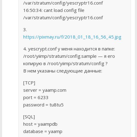
/var/stratum/config/yescryptr16.conf
16:50:34: cant load config file
/var/stratum/config/yescryptr16.conf
3.
https://pixmay.ru/f/2018_01_18_16_56_45.jpg
4. yescrypt.conf у меня находится в папке:
/root/yiimp/stratum/config.sample — я его
копирую в /root/yiimp/stratum/config ?
В нем указаны следующие данные:
[TCP]
server = yaamp.com
port = 6233
password = tu8tu5
[SQL]
host = yaampdb
database = yaamp