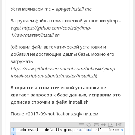
Устанавливаем mc –
apt-get install mc
Загружаем файл автоматической установки yiimp –
wget https://github.com/coolsd/yiimp-
1/raw/master/install.sh
(обновил файл автоматической установки и
добавил недостающие дампы базы, можно его
загружать —
https://raw.githubusercontent.com/bubasik/yiimp-
install-script-on-ubuntu/master/install.sh
)
В скрипте автоматической установки не
хватает запросов к базе данных, исправим это
дописав строчки в файл install.sh
После «2017-09-notifications.sql» пишем
INI
1
sudo
mysql
--
defaults
-
group
-
suffix
=
host1
--
force
<
2017
2