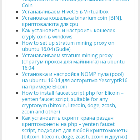
Coin
Устанавливаем HiveOS в Virtualbox
Установка кошелька binarium coin [BIN],
криптовалюта для cpu
Как установить и настроить кошелек
cryply coin в windows
How to set up stratum mining proxy on
ubuntu 16.04 (Gudie)
Устанавливаем stratum mining proxy
(стратум прокси для майнинга) на ubuntu
16.04
Установка и настройка NOMP пула (pool)
на ubuntu 16.04 для алгоритма YescryptR16
на примере Elicoin
How to install faucet script php for Elicoin –
yenten faucet script, suitable for any
cryptonym (bitcoin, litecoin, doge, zcash,
zcoin and other)
Как установить скрипт крана раздач
криптомонеты на php – yenten faucet
script, подходит для любой криптомонеты
(bitcoin, litecoin, doge, zcash, zcoin и других)