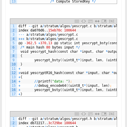
13
/
*
Compute
StoredKey
*
/
INI
1
diff
--
git
a
/
stratum
/
algos
/
yescrypt
.
c
b
/
stratum
/
algos
/
2
index
da070d6
.
.
15eb70c
100644
3
--
-
a
/
stratum
/
algos
/
yescrypt
.
c
4
++
+
b
/
stratum
/
algos
/
yescrypt
.
c
5
@
@
-
362
,
5
+
370
,
13
@
@
static
int
yescrypt_bsty
(
const
ui
6
/
*
main
hash
80
bytes
input
*
/
7
void
yescrypt_hash
(
const
char
*
input
,
char
*
output
,
u
8
{
9
yescrypt_bsty
(
(
uint8_t
*
)
input
,
len
,
(
uint8_t
*
)
10
}
11
+
12
+
void
yescryptR16_hash
(
const
char
*
input
,
char
*
output
13
+
{
14
+
/
/
printf
(
"data: "
)
;
15
+
/
/
debug_encode64
(
(
uint8_t
*
)
input
,
len
)
;
16
+
yescrypt_bsty
(
(
uint8_t
*
)
input
,
len
,
(
uint8_t
*
)
17
+
}
INI
1
diff
--
git
a
/
stratum
/
algos
/
yescrypt
.
h
b
/
stratum
/
algos
/
2
index
db72217
.
.
3c729be
100644