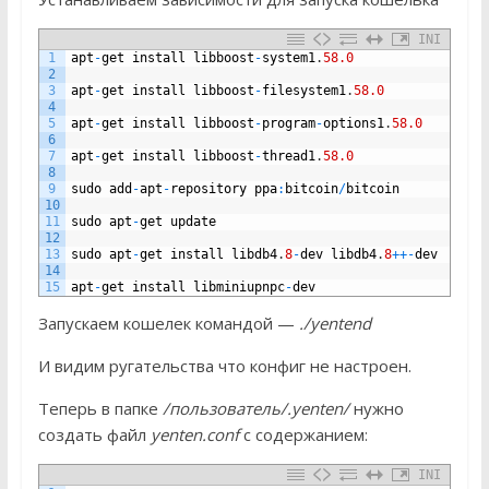
INI
1
apt
-
get
install
libboost
-
system1
.
58.0
2
3
apt
-
get
install
libboost
-
filesystem1
.
58.0
4
5
apt
-
get
install
libboost
-
program
-
options1
.
58.0
6
7
apt
-
get
install
libboost
-
thread1
.
58.0
8
9
sudo
add
-
apt
-
repository
ppa
:
bitcoin
/
bitcoin
10
11
sudo
apt
-
get
update
12
13
sudo
apt
-
get
install
libdb4
.
8
-
dev
libdb4
.
8
++
-
dev
14
15
apt
-
get
install
libminiupnpc
-
dev
Запускаем кошелек командой —
./yentend
И видим ругательства что конфиг не настроен.
Теперь в папке
/пользователь/.yenten/
нужно
создать файл
yenten.conf
с содержанием:
INI