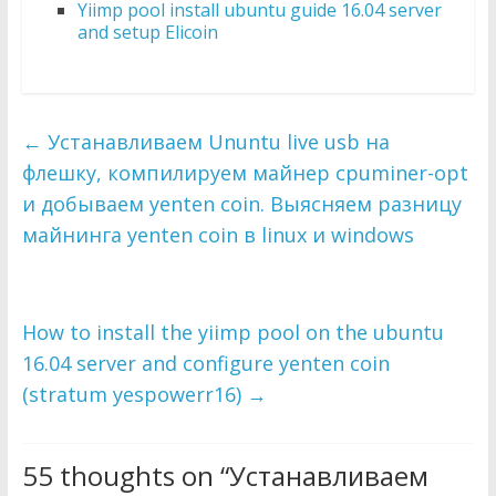
Yiimp pool install ubuntu guide 16.04 server
and setup Elicoin
←
Устанавливаем Ununtu live usb на
флешку, компилируем майнер cpuminer-opt
и добываем yenten coin. Выясняем разницу
майнинга yenten coin в linux и windows
How to install the yiimp pool on the ubuntu
16.04 server and configure yenten coin
(stratum yespowerr16)
→
55 thoughts on “
Устанавливаем