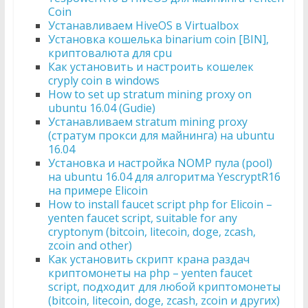
Coin
Устанавливаем HiveOS в Virtualbox
Установка кошелька binarium coin [BIN],
криптовалюта для cpu
Как установить и настроить кошелек
cryply coin в windows
How to set up stratum mining proxy on
ubuntu 16.04 (Gudie)
Устанавливаем stratum mining proxy
(стратум прокси для майнинга) на ubuntu
16.04
Установка и настройка NOMP пула (pool)
на ubuntu 16.04 для алгоритма YescryptR16
на примере Elicoin
How to install faucet script php for Elicoin –
yenten faucet script, suitable for any
cryptonym (bitcoin, litecoin, doge, zcash,
zcoin and other)
Как установить скрипт крана раздач
криптомонеты на php – yenten faucet
script, подходит для любой криптомонеты
(bitcoin, litecoin, doge, zcash, zcoin и других)