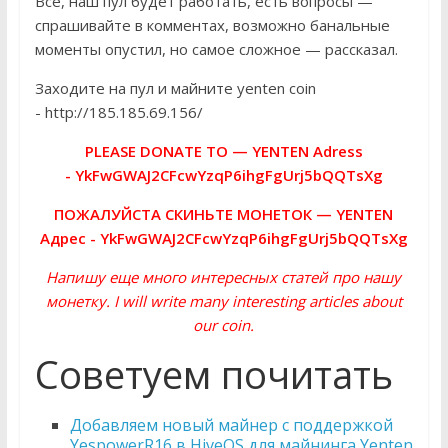
Всё, наш пул будет работать, есть вопросы —
спрашивайте в комментах, возможно банальные
моменты опустил, но самое сложное — рассказал.
Заходите на пул и майните yenten coin
- http://185.185.69.156/
PLEASE DONATE TO — YENTEN Adress
- YkFwGWAJ2CFcwYzqP6ihgFgUrj5bQQTsXg
ПОЖАЛУЙСТА СКИНЬТЕ МОНЕТОК — YENTEN
Адрес - YkFwGWAJ2CFcwYzqP6ihgFgUrj5bQQTsXg
Напишу еще много интересных статей про нашу
монетку. I will write many interesting articles about
our coin.
Советуем почитать
Добавляем новый майнер с поддержкой
YespowerR16 в HiveOS для майнинга Yenten