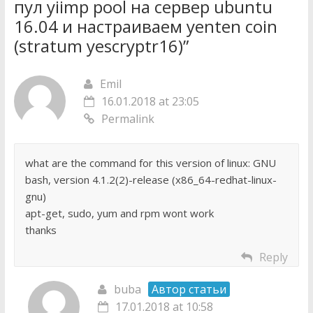
пул yiimp pool на сервер ubuntu
16.04 и настраиваем yenten coin
(stratum yescryptr16)
”
Emil
16.01.2018 at 23:05
Permalink
what are the command for this version of linux: GNU
bash, version 4.1.2(2)-release (x86_64-redhat-linux-
gnu)
apt-get, sudo, yum and rpm wont work
thanks
Reply
buba
Автор статьи
17.01.2018 at 10:58