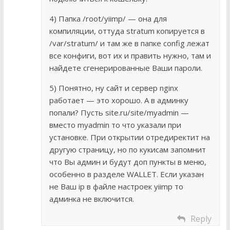
4) Папка /root/yiimp/ — она для
компиляции, оттуда stratum копируется в
/var/stratum/ и там же в папке config лежат
все конфиги, вот их и править нужно, там и
найдете сгенерированные Ваши пароли.
5) Понятно, ну сайт и сервер nginx
работает — это хорошо. А в админку
попали? Пусть site.ru/site/myadmin —
вместо myadmin то что указали при
установке. При открытии отредиректит на
другую страницу, но по кукисам запомнит
что Вы админ и будут доп пункты в меню,
особенно в разделе WALLET. Если указан
не Ваш ip в файле настроек yiimp то
админка не включится.
Reply