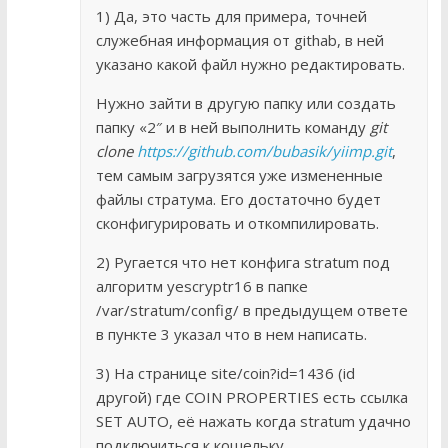
1) Да, это часть для примера, точней
служебная информация от githab, в ней
указано какой файл нужно редактировать.
Нужно зайти в другую папку или создать
папку «2″ и в ней выполнить команду
git
clone
https://github.com/bubasik/yiimp.git
,
тем самым загрузятся уже измененные
файлы стратума. Его достаточно будет
сконфигурировать и откомпилировать.
2) Ругается что нет конфига stratum под
алгоритм yescryptr16 в папке
/var/stratum/config/ в предыдущем ответе
в пункте 3 указал что в нем написать.
3) На странице site/coin?id=1436 (id
другой) где COIN PROPERTIES есть ссылка
SET AUTO, её нажать когда stratum удачно
подключиться к кошельку.