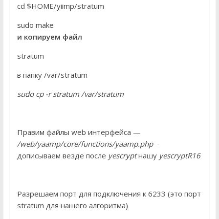
cd $HOME/yiimp/stratum
sudo make
и копируем файл
stratum
в папку /var/stratum
sudo cp -r stratum /var/stratum
Правим файлы web интерфейса —
/web/yaamp/core/functions/yaamp.php
-
дописываем везде после
yescrypt
нашу
yescryptR16
Разрешаем порт для подключения к 6233 (это порт
stratum для нашего алгоритма)