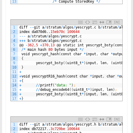
13
/
*
Compute
StoredKey
*
/
INI
1
diff
--
git
a
/
stratum
/
algos
/
yescrypt
.
c
b
/
stratum
/
algos
/
2
index
da070d6
.
.
15eb70c
100644
3
--
-
a
/
stratum
/
algos
/
yescrypt
.
c
4
++
+
b
/
stratum
/
algos
/
yescrypt
.
c
5
@
@
-
362
,
5
+
370
,
13
@
@
static
int
yescrypt_bsty
(
const
ui
6
/
*
main
hash
80
bytes
input
*
/
7
void
yescrypt_hash
(
const
char
*
input
,
char
*
output
,
u
8
{
9
yescrypt_bsty
(
(
uint8_t
*
)
input
,
len
,
(
uint8_t
*
)
10
}
11
+
12
+
void
yescryptR16_hash
(
const
char
*
input
,
char
*
output
13
+
{
14
+
/
/
printf
(
"data: "
)
;
15
+
/
/
debug_encode64
(
(
uint8_t
*
)
input
,
len
)
;
16
+
yescrypt_bsty
(
(
uint8_t
*
)
input
,
len
,
(
uint8_t
*
)
17
+
}
INI
1
diff
--
git
a
/
stratum
/
algos
/
yescrypt
.
h
b
/
stratum
/
algos
/
2
index
db72217
.
.
3c729be
100644