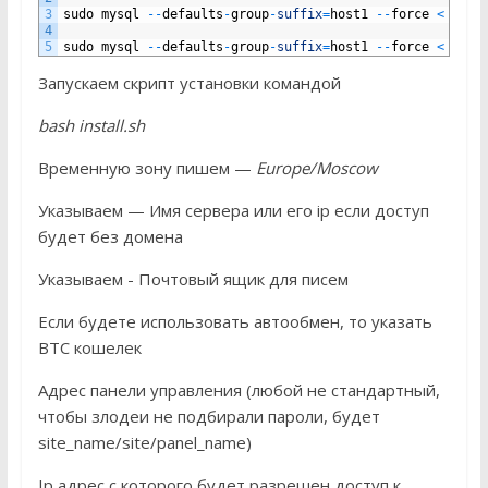
3
sudo
mysql
--
defaults
-
group
-
suffix
=
host1
--
force
<
2017
4
5
sudo
mysql
--
defaults
-
group
-
suffix
=
host1
--
force
<
2018
Запускаем скрипт установки командой
bash install.sh
Временную зону пишем —
Europe/Moscow
Указываем — Имя сервера или его ip если доступ
будет без домена
Указываем - Почтовый ящик для писем
Если будете использовать автообмен, то указать
BTC кошелек
Адрес панели управления (любой не стандартный,
чтобы злодеи не подбирали пароли, будет
site_name/site/panel_name)
Ip адрес с которого будет разрешен доступ к