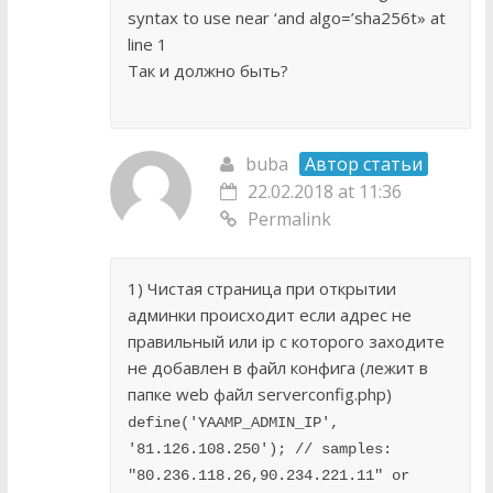
syntax to use near ‘and algo=’sha256t» at
line 1
Так и должно быть?
buba
Автор статьи
22.02.2018 at 11:36
Permalink
1) Чистая страница при открытии
админки происходит если адрес не
правильный или ip c которого заходите
не добавлен в файл конфига (лежит в
папке web файл serverconfig.php)
define('YAAMP_ADMIN_IP', 
'81.126.108.250'); // samples: 
"80.236.118.26,90.234.221.11" or 