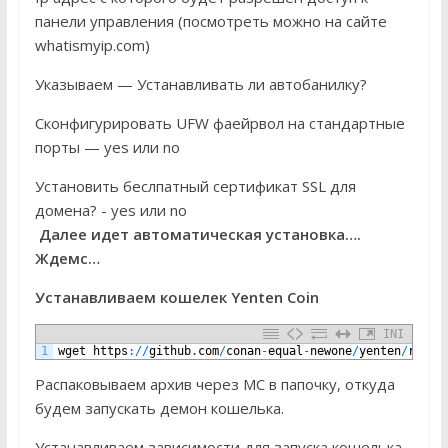
панели управления (посмотреть можно на сайте
whatismyip.com)
Указываем — Устанавливать ли автобанилку?
Сконфигурировать UFW фаейрвол на стандартные
порты — yes или no
Установить беслпатный сертификат SSL для
домена? - yes или no
Далее идет автоматическая установка….
Ждемс…
Устанавливаем кошелек Yenten Coin
INI
1
wget
https
:
/
/
github
.
com
/
conan
-
equal
-
newone
/
yenten
/
relea
Распаковываем архив через MC в папочку, откуда
будем запускать демон кошелька.
Устанавливаем зависимости для запуска кошелька