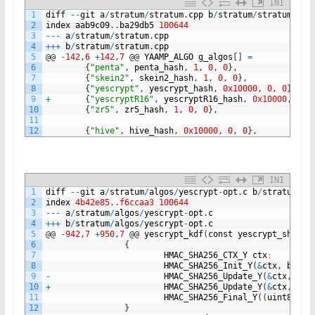
INI
1
diff
--
git
a
/
stratum
/
stratum
.
cpp
b
/
stratum
/
stratum
.
cpp
2
index
aab9c09
.
.
ba29db5
100644
3
--
-
a
/
stratum
/
stratum
.
cpp
4
++
+
b
/
stratum
/
stratum
.
cpp
5
@
@
-
142
,
6
+
142
,
7
@
@
YAAMP_ALGO
g_algos
[
]
=
6
{
"penta"
,
penta_hash
,
1
,
0
,
0
}
,
7
{
"skein2"
,
skein2_hash
,
1
,
0
,
0
}
,
8
{
"yescrypt"
,
yescrypt_hash
,
0x10000
,
0
,
0
}
,
9
+
{
"yescryptR16"
,
yescryptR16_hash
,
0x10000
,
0
,
10
{
"zr5"
,
zr5_hash
,
1
,
0
,
0
}
,
11
12
{
"hive"
,
hive_hash
,
0x10000
,
0
,
0
}
,
INI
1
diff
--
git
a
/
stratum
/
algos
/
yescrypt
-
opt
.
c
b
/
stratum
/
al
2
index
4b42e85..f6ccaa3
100644
3
--
-
a
/
stratum
/
algos
/
yescrypt
-
opt
.
c
4
++
+
b
/
stratum
/
algos
/
yescrypt
-
opt
.
c
5
@
@
-
942
,
7
+
950
,
7
@
@
yescrypt_kdf
(
const
yescrypt_shared
6
{
7
HMAC_SHA256_CTX_Y
ctx
;
8
HMAC_SHA256_Init_Y
(
&
ctx
,
buf
,
9
-
HMAC_SHA256_Update_Y
(
&
ctx
,
sal
10
+
HMAC_SHA256_Update_Y
(
&
ctx
,
"Cl
11
HMAC_SHA256_Final_Y
(
(
uint8_t
*
12
}