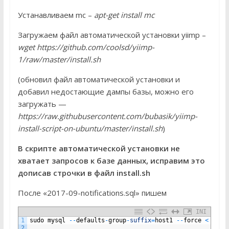
Устанавливаем mc –
apt-get install mc
Загружаем файл автоматической установки yiimp –
wget https://github.com/coolsd/yiimp-
1/raw/master/install.sh
(обновил файл автоматической установки и
добавил недостающие дампы базы, можно его
загружать —
https://raw.githubusercontent.com/bubasik/yiimp-
install-script-on-ubuntu/master/install.sh
)
В скрипте автоматической установки не
хватает запросов к базе данных, исправим это
дописав строчки в файл install.sh
После «2017-09-notifications.sql» пишем
INI
1
sudo
mysql
--
defaults
-
group
-
suffix
=
host1
--
force
<
2017
2