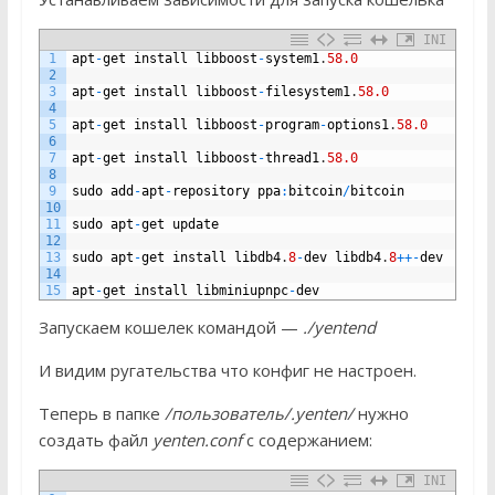
INI
1
apt
-
get
install
libboost
-
system1
.
58.0
2
3
apt
-
get
install
libboost
-
filesystem1
.
58.0
4
5
apt
-
get
install
libboost
-
program
-
options1
.
58.0
6
7
apt
-
get
install
libboost
-
thread1
.
58.0
8
9
sudo
add
-
apt
-
repository
ppa
:
bitcoin
/
bitcoin
10
11
sudo
apt
-
get
update
12
13
sudo
apt
-
get
install
libdb4
.
8
-
dev
libdb4
.
8
++
-
dev
14
15
apt
-
get
install
libminiupnpc
-
dev
Запускаем кошелек командой —
./yentend
И видим ругательства что конфиг не настроен.
Теперь в папке
/пользователь/.yenten/
нужно
создать файл
yenten.conf
с содержанием:
INI