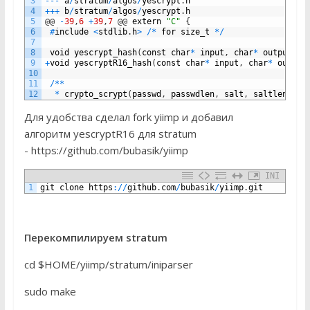
3
--
-
a
/
stratum
/
algos
/
yescrypt
.
h
4
++
+
b
/
stratum
/
algos
/
yescrypt
.
h
5
@
@
-
39
,
6
+
39
,
7
@
@
extern
"C"
{
6
#
include
<
stdlib
.
h
>
/
*
for
size_t
*
/
7
8
void
yescrypt_hash
(
const
char
*
input
,
char
*
output
,
u
9
+
void
yescryptR16_hash
(
const
char
*
input
,
char
*
output
10
11
/
*
*
12
*
crypto_scrypt
(
passwd
,
passwdlen
,
salt
,
saltlen
,
N
,
Для удобства сделал fork yiimp и добавил
алгоритм yescryptR16 для stratum
- https://github.com/bubasik/yiimp
INI
1
git
clone
https
:
/
/
github
.
com
/
bubasik
/
yiimp
.
git
Перекомпилируем stratum
cd $HOME/yiimp/stratum/iniparser
sudo make