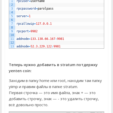
1
rpcuser
=
username
2
3
rpcpassword
=
parolpass
4
5
server
=
1
6
7
rpcallowip
=
127.0.0.1
8
9
rpcport
=
9982
10
11
addnode
=
133.130.66.167
:
9981
12
13
addnode
=
52.3.229.122
:
9981
Теперь нужно добавить в stratum потдержку
yenten coin:
Заходим в папку home или root, находим там папку
yiimp и правим файлы в папке stratum.
Первая строчка — это имя файла, знак + — это
добавить строчку, знак — - это удалить строчку,
всё довольно просто.