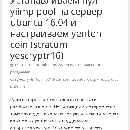
Устанавливаем пул
yiimp pool на сервер
ubuntu 16.04 и
настраиваем yenten
coin (stratum
yescryptr16)
15.01.2018
buba
55 Комментария(ев)
,
pool
yenten
,
,
,
,
,
,
,
coin
yescryptr16
yiimp
YTN
биткоин
заработок
криптовалюта
майнинг
Ради интереса хотел поднять свой пул и
разобраться в этом. Информации в интернете по
тому как поднять свой пул на yiimp и настроить его
на монетку yenten coin с поддержкой
алгоритма yescryptr16 совсем нету. Начнем.