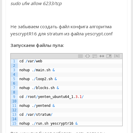
sudo ufw allow 6233/tcp
Не забываем создать файл конфига алгоритма
yescryptR16 для stratum из файла yescrypt.conf
Запускаем файлы пула:
INI
1
cd
/
var
/
web
2
3
nohup
.
/
main
.
sh
&
4
5
nohup
.
/
loop2
.
sh
&
6
7
nohup
.
/
blocks
.
sh
&
8
9
cd
/
root
/
yenten_ubuntu64_1
.
3.1
/
10
11
nohup
.
/
yentend
&
12
13
cd
/
var
/
stratum
/
14
15
nohup
.
/
run
.
sh
yescryptr16
&