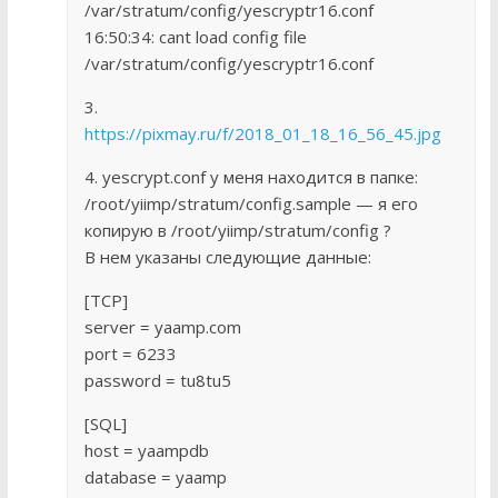
/var/stratum/config/yescryptr16.conf
16:50:34: cant load config file
/var/stratum/config/yescryptr16.conf
3.
https://pixmay.ru/f/2018_01_18_16_56_45.jpg
4. yescrypt.conf у меня находится в папке:
/root/yiimp/stratum/config.sample — я его
копирую в /root/yiimp/stratum/config ?
В нем указаны следующие данные:
[TCP]
server = yaamp.com
port = 6233
password = tu8tu5
[SQL]
host = yaampdb
database = yaamp