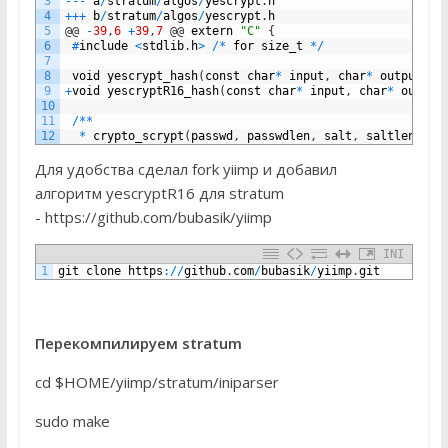
3
--
-
a
/
stratum
/
algos
/
yescrypt
.
h
4
++
+
b
/
stratum
/
algos
/
yescrypt
.
h
5
@
@
-
39
,
6
+
39
,
7
@
@
extern
"C"
{
6
#
include
<
stdlib
.
h
>
/
*
for
size_t
*
/
7
8
void
yescrypt_hash
(
const
char
*
input
,
char
*
output
,
u
9
+
void
yescryptR16_hash
(
const
char
*
input
,
char
*
output
10
11
/
*
*
12
*
crypto_scrypt
(
passwd
,
passwdlen
,
salt
,
saltlen
,
N
,
Для удобства сделал fork yiimp и добавил
алгоритм yescryptR16 для stratum
- https://github.com/bubasik/yiimp
INI
1
git
clone
https
:
/
/
github
.
com
/
bubasik
/
yiimp
.
git
Перекомпилируем stratum
cd $HOME/yiimp/stratum/iniparser
sudo make