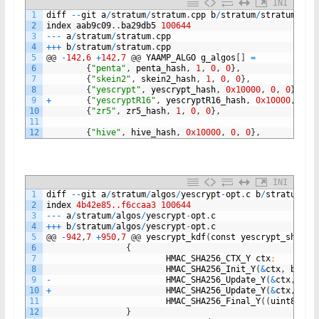
INI
1
diff
--
git
a
/
stratum
/
stratum
.
cpp
b
/
stratum
/
stratum
.
cpp
2
index
aab9c09
.
.
ba29db5
100644
3
--
-
a
/
stratum
/
stratum
.
cpp
4
++
+
b
/
stratum
/
stratum
.
cpp
5
@
@
-
142
,
6
+
142
,
7
@
@
YAAMP_ALGO
g_algos
[
]
=
6
{
"penta"
,
penta_hash
,
1
,
0
,
0
}
,
7
{
"skein2"
,
skein2_hash
,
1
,
0
,
0
}
,
8
{
"yescrypt"
,
yescrypt_hash
,
0x10000
,
0
,
0
}
,
9
+
{
"yescryptR16"
,
yescryptR16_hash
,
0x10000
,
0
,
10
{
"zr5"
,
zr5_hash
,
1
,
0
,
0
}
,
11
12
{
"hive"
,
hive_hash
,
0x10000
,
0
,
0
}
,
INI
1
diff
--
git
a
/
stratum
/
algos
/
yescrypt
-
opt
.
c
b
/
stratum
/
al
2
index
4b42e85..f6ccaa3
100644
3
--
-
a
/
stratum
/
algos
/
yescrypt
-
opt
.
c
4
++
+
b
/
stratum
/
algos
/
yescrypt
-
opt
.
c
5
@
@
-
942
,
7
+
950
,
7
@
@
yescrypt_kdf
(
const
yescrypt_shared
6
{
7
HMAC_SHA256_CTX_Y
ctx
;
8
HMAC_SHA256_Init_Y
(
&
ctx
,
buf
,
9
-
HMAC_SHA256_Update_Y
(
&
ctx
,
sal
10
+
HMAC_SHA256_Update_Y
(
&
ctx
,
"Cl
11
HMAC_SHA256_Final_Y
(
(
uint8_t
*
12
}