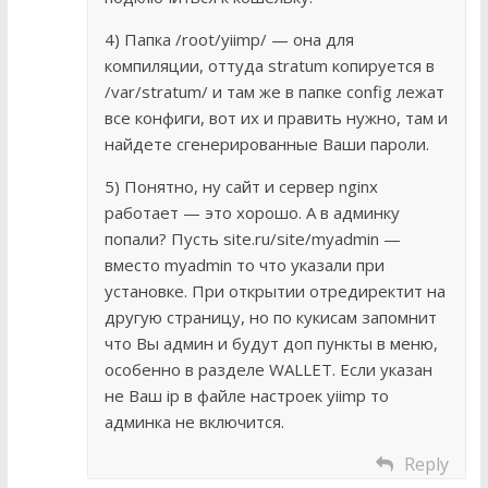
4) Папка /root/yiimp/ — она для
компиляции, оттуда stratum копируется в
/var/stratum/ и там же в папке config лежат
все конфиги, вот их и править нужно, там и
найдете сгенерированные Ваши пароли.
5) Понятно, ну сайт и сервер nginx
работает — это хорошо. А в админку
попали? Пусть site.ru/site/myadmin —
вместо myadmin то что указали при
установке. При открытии отредиректит на
другую страницу, но по кукисам запомнит
что Вы админ и будут доп пункты в меню,
особенно в разделе WALLET. Если указан
не Ваш ip в файле настроек yiimp то
админка не включится.
Reply