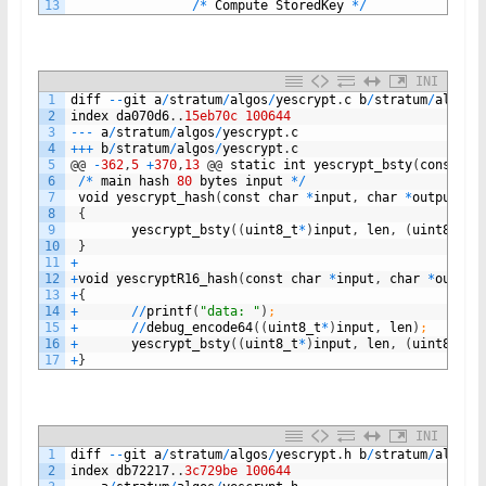
13
/
*
Compute
StoredKey
*
/
INI
1
diff
--
git
a
/
stratum
/
algos
/
yescrypt
.
c
b
/
stratum
/
algos
/
2
index
da070d6
.
.
15eb70c
100644
3
--
-
a
/
stratum
/
algos
/
yescrypt
.
c
4
++
+
b
/
stratum
/
algos
/
yescrypt
.
c
5
@
@
-
362
,
5
+
370
,
13
@
@
static
int
yescrypt_bsty
(
const
ui
6
/
*
main
hash
80
bytes
input
*
/
7
void
yescrypt_hash
(
const
char
*
input
,
char
*
output
,
u
8
{
9
yescrypt_bsty
(
(
uint8_t
*
)
input
,
len
,
(
uint8_t
*
)
10
}
11
+
12
+
void
yescryptR16_hash
(
const
char
*
input
,
char
*
output
13
+
{
14
+
/
/
printf
(
"data: "
)
;
15
+
/
/
debug_encode64
(
(
uint8_t
*
)
input
,
len
)
;
16
+
yescrypt_bsty
(
(
uint8_t
*
)
input
,
len
,
(
uint8_t
*
)
17
+
}
INI
1
diff
--
git
a
/
stratum
/
algos
/
yescrypt
.
h
b
/
stratum
/
algos
/
2
index
db72217
.
.
3c729be
100644