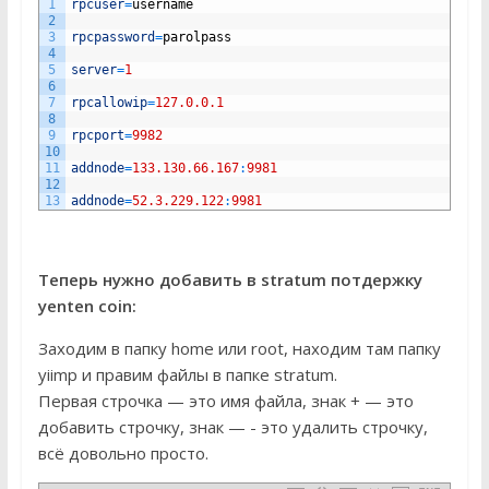
1
rpcuser
=
username
2
3
rpcpassword
=
parolpass
4
5
server
=
1
6
7
rpcallowip
=
127.0.0.1
8
9
rpcport
=
9982
10
11
addnode
=
133.130.66.167
:
9981
12
13
addnode
=
52.3.229.122
:
9981
Теперь нужно добавить в stratum потдержку
yenten coin:
Заходим в папку home или root, находим там папку
yiimp и правим файлы в папке stratum.
Первая строчка — это имя файла, знак + — это
добавить строчку, знак — - это удалить строчку,
всё довольно просто.