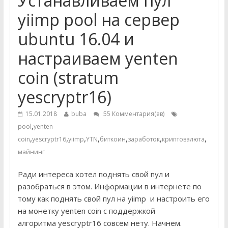
Устанавливаем пул
yiimp pool на сервер
ubuntu 16.04 и
настраиваем yenten
coin (stratum
yescryptr16)
15.01.2018
buba
55 Комментария(ев)
,
pool
yenten
,
,
,
,
,
,
,
coin
yescryptr16
yiimp
YTN
биткоин
заработок
криптовалюта
майнинг
Ради интереса хотел поднять свой пул и
разобраться в этом. Информации в интернете по
тому как поднять свой пул на yiimp и настроить его
на монетку yenten coin с поддержкой
алгоритма yescryptr16 совсем нету. Начнем.