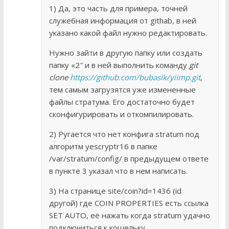
1) Да, это часть для примера, точней
служебная информация от githab, в ней
указано какой файл нужно редактировать.
Нужно зайти в другую папку или создать
папку «2″ и в ней выполнить команду
git
clone
https://github.com/bubasik/yiimp.git
,
тем самым загрузятся уже измененные
файлы стратума. Его достаточно будет
сконфигурировать и откомпилировать.
2) Ругается что нет конфига stratum под
алгоритм yescryptr16 в папке
/var/stratum/config/ в предыдущем ответе
в пункте 3 указал что в нем написать.
3) На странице site/coin?id=1436 (id
другой) где COIN PROPERTIES есть ссылка
SET AUTO, её нажать когда stratum удачно
подключиться к кошельку.