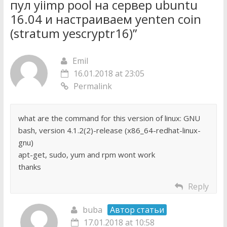
пул yiimp pool на сервер ubuntu
16.04 и настраиваем yenten coin
(stratum yescryptr16)
”
Emil
16.01.2018 at 23:05
Permalink
what are the command for this version of linux: GNU
bash, version 4.1.2(2)-release (x86_64-redhat-linux-
gnu)
apt-get, sudo, yum and rpm wont work
thanks
Reply
buba
Автор статьи
17.01.2018 at 10:58