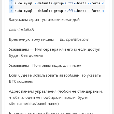
3
sudo
mysql
--
defaults
-
group
-
suffix
=
host1
--
force
<
2017
4
5
sudo
mysql
--
defaults
-
group
-
suffix
=
host1
--
force
<
2018
Запускаем скрипт установки командой
bash install.sh
Временную зону пишем —
Europe/Moscow
Указываем — Имя сервера или его ip если доступ
будет без домена
Указываем - Почтовый ящик для писем
Если будете использовать автообмен, то указать
BTC кошелек
Адрес панели управления (любой не стандартный,
чтобы злодеи не подбирали пароли, будет
site_name/site/panel_name)
Ip адрес с которого будет разрешен доступ к