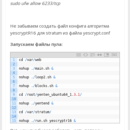
sudo ufw allow 6233/tcp
Не забываем создать файл конфига алгоритма
yescryptR16 для stratum из файла yescrypt.conf
Запускаем файлы пула:
INI
1
cd
/
var
/
web
2
3
nohup
.
/
main
.
sh
&
4
5
nohup
.
/
loop2
.
sh
&
6
7
nohup
.
/
blocks
.
sh
&
8
9
cd
/
root
/
yenten_ubuntu64_1
.
3.1
/
10
11
nohup
.
/
yentend
&
12
13
cd
/
var
/
stratum
/
14
15
nohup
.
/
run
.
sh
yescryptr16
&