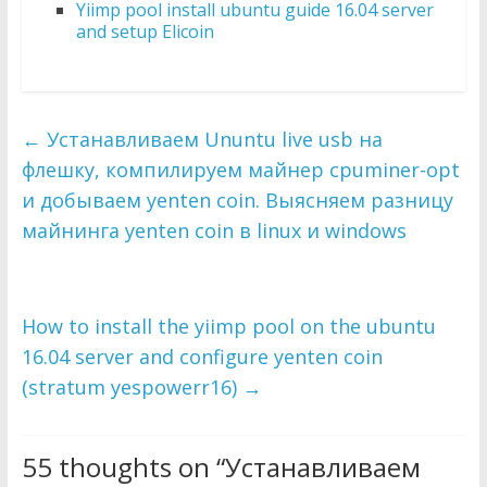
Yiimp pool install ubuntu guide 16.04 server
and setup Elicoin
←
Устанавливаем Ununtu live usb на
флешку, компилируем майнер cpuminer-opt
и добываем yenten coin. Выясняем разницу
майнинга yenten coin в linux и windows
How to install the yiimp pool on the ubuntu
16.04 server and configure yenten coin
(stratum yespowerr16)
→
55 thoughts on “
Устанавливаем