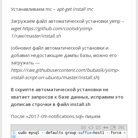
Устанавливаем mc –
apt-get install mc
Загружаем файл автоматической установки yiimp –
wget https://github.com/coolsd/yiimp-
1/raw/master/install.sh
(обновил файл автоматической установки и
добавил недостающие дампы базы, можно его
загружать —
https://raw.githubusercontent.com/bubasik/yiimp-
install-script-on-ubuntu/master/install.sh
)
В скрипте автоматической установки не
хватает запросов к базе данных, исправим это
дописав строчки в файл install.sh
После «2017-09-notifications.sql» пишем
INI
1
sudo
mysql
--
defaults
-
group
-
suffix
=
host1
--
force
<
2017
2