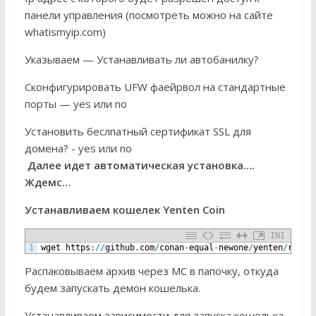
панели управления (посмотреть можно на сайте
whatismyip.com)
Указываем — Устанавливать ли автобанилку?
Сконфигурировать UFW фаейрвол на стандартные
порты — yes или no
Установить беслпатный сертификат SSL для
домена? - yes или no
Далее идет автоматическая установка….
Ждемс…
Устанавливаем кошелек Yenten Coin
INI
1
wget
https
:
/
/
github
.
com
/
conan
-
equal
-
newone
/
yenten
/
relea
Распаковываем архив через MC в папочку, откуда
будем запускать демон кошелька.
Устанавливаем зависимости для запуска кошелька