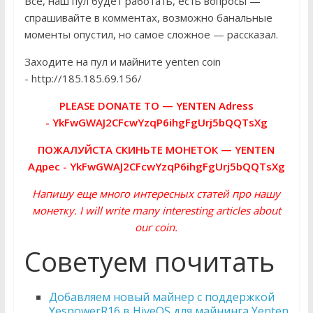
Всё, наш пул будет работать, есть вопросы —
спрашивайте в комментах, возможно банальные
моменты опустил, но самое сложное — рассказал.
Заходите на пул и майните yenten coin
- http://185.185.69.156/
PLEASE DONATE TO — YENTEN Adress
- YkFwGWAJ2CFcwYzqP6ihgFgUrj5bQQTsXg
ПОЖАЛУЙСТА СКИНЬТЕ МОНЕТОК — YENTEN
Адрес - YkFwGWAJ2CFcwYzqP6ihgFgUrj5bQQTsXg
Напишу еще много интересных статей про нашу
монетку. I will write many interesting articles about
our coin.
Советуем почитать
Добавляем новый майнер с поддержкой
YespowerR16 в HiveOS для майнинга Yenten