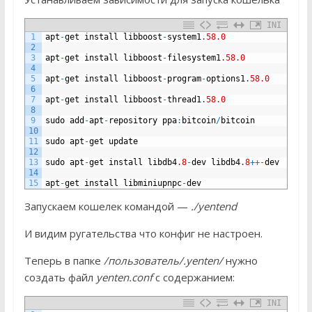
INI
1
apt
-
get
install
libboost
-
system1
.
58.0
2
3
apt
-
get
install
libboost
-
filesystem1
.
58.0
4
5
apt
-
get
install
libboost
-
program
-
options1
.
58.0
6
7
apt
-
get
install
libboost
-
thread1
.
58.0
8
9
sudo
add
-
apt
-
repository
ppa
:
bitcoin
/
bitcoin
10
11
sudo
apt
-
get
update
12
13
sudo
apt
-
get
install
libdb4
.
8
-
dev
libdb4
.
8
++
-
dev
14
15
apt
-
get
install
libminiupnpc
-
dev
Запускаем кошелек командой —
./yentend
И видим ругательства что конфиг не настроен.
Теперь в папке
/пользователь/.yenten/
нужно
создать файл
yenten.conf
с содержанием:
INI