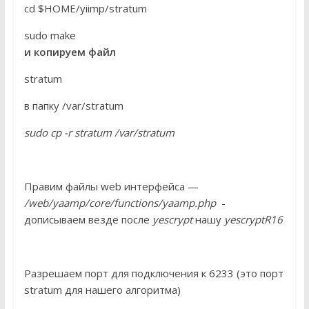
cd $HOME/yiimp/stratum
sudo make
и копируем файл
stratum
в папку /var/stratum
sudo cp -r stratum /var/stratum
Правим файлы web интерфейса —
/web/yaamp/core/functions/yaamp.php
-
дописываем везде после
yescrypt
нашу
yescryptR16
Разрешаем порт для подключения к 6233 (это порт
stratum для нашего алгоритма)