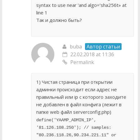
syntax to use near ‘and algo=’sha256t» at
line 1
Так и должно быть?
buba
Автор статьи
22.02.2018 at 11:36
Permalink
1) Чистая страница при открытии
админки происходит если адрес не
правильный или ip c которого заходите
не добавлен в файл конфига (лежит в
папке web файл serverconfig.php)
define('YAAMP_ADMIN_IP', 
'81.126.108.250'); // samples: 
"80.236.118.26,90.234.221.11" or 