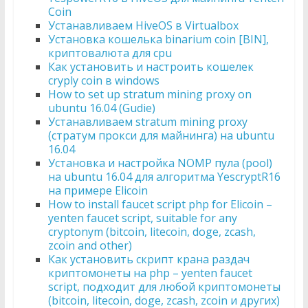
Coin
Устанавливаем HiveOS в Virtualbox
Установка кошелька binarium coin [BIN],
криптовалюта для cpu
Как установить и настроить кошелек
cryply coin в windows
How to set up stratum mining proxy on
ubuntu 16.04 (Gudie)
Устанавливаем stratum mining proxy
(стратум прокси для майнинга) на ubuntu
16.04
Установка и настройка NOMP пула (pool)
на ubuntu 16.04 для алгоритма YescryptR16
на примере Elicoin
How to install faucet script php for Elicoin –
yenten faucet script, suitable for any
cryptonym (bitcoin, litecoin, doge, zcash,
zcoin and other)
Как установить скрипт крана раздач
криптомонеты на php – yenten faucet
script, подходит для любой криптомонеты
(bitcoin, litecoin, doge, zcash, zcoin и других)