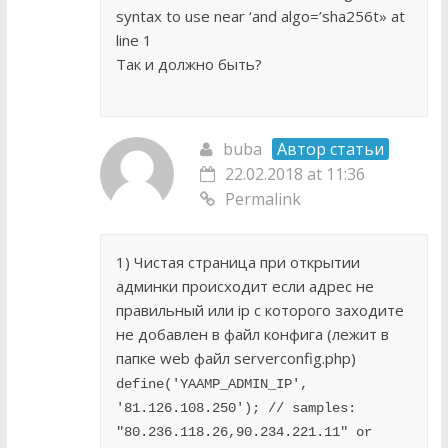
syntax to use near ‘and algo=’sha256t» at
line 1
Так и должно быть?
buba
Автор статьи
22.02.2018 at 11:36
Permalink
1) Чистая страница при открытии
админки происходит если адрес не
правильный или ip c которого заходите
не добавлен в файл конфига (лежит в
папке web файл serverconfig.php)
define('YAAMP_ADMIN_IP', 
'81.126.108.250'); // samples: 
"80.236.118.26,90.234.221.11" or 