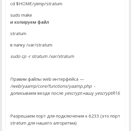
cd $HOME/yiimp/stratum
sudo make
и копируем файл
stratum
в папку /var/stratum
sudo cp -r stratum /var/stratum
Правим файлы web интерфейса —
/web/yaamp/core/functions/yaamp.php
-
дописываем везде после
yescrypt
нашу
yescryptR16
Разрешаем порт для подключения к 6233 (это порт
stratum для нашего алгоритма)