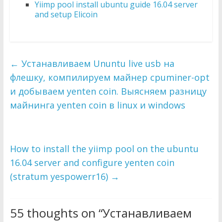
Yiimp pool install ubuntu guide 16.04 server
and setup Elicoin
←
Устанавливаем Ununtu live usb на
флешку, компилируем майнер cpuminer-opt
и добываем yenten coin. Выясняем разницу
майнинга yenten coin в linux и windows
How to install the yiimp pool on the ubuntu
16.04 server and configure yenten coin
(stratum yespowerr16)
→
55 thoughts on “
Устанавливаем