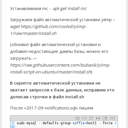
Устанавливаем mc –
apt-get install mc
Загружаем файл автоматической установки yiimp –
wget https://github.com/coolsd/yiimp-
1/raw/master/install.sh
(обновил файл автоматической установки и
добавил недостающие дампы базы, можно его
загружать —
https://raw.githubusercontent.com/bubasik/yiimp-
install-script-on-ubuntu/master/install.sh
)
В скрипте автоматической установки не
хватает запросов к базе данных, исправим это
дописав строчки в файл install.sh
После «2017-09-notifications.sql» пишем
INI
1
sudo
mysql
--
defaults
-
group
-
suffix
=
host1
--
force
<
2017
2