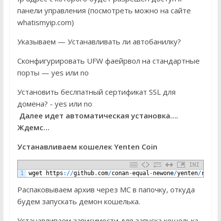
панели управления (посмотреть можно на сайте
whatismyip.com)
Указываем — Устанавливать ли автобанилку?
Сконфигурировать UFW фаейрвол на стандартные
порты — yes или no
Установить беслпатный сертификат SSL для
домена? - yes или no
Далее идет автоматическая установка….
Ждемс…
Устанавливаем кошелек Yenten Coin
INI
1
wget
https
:
/
/
github
.
com
/
conan
-
equal
-
newone
/
yenten
/
relea
Распаковываем архив через MC в папочку, откуда
будем запускать демон кошелька.
Устанавливаем зависимости для запуска кошелька