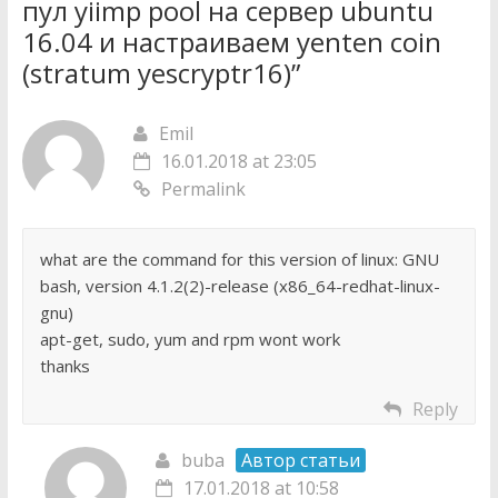
пул yiimp pool на сервер ubuntu
16.04 и настраиваем yenten coin
(stratum yescryptr16)
”
Emil
16.01.2018 at 23:05
Permalink
what are the command for this version of linux: GNU
bash, version 4.1.2(2)-release (x86_64-redhat-linux-
gnu)
apt-get, sudo, yum and rpm wont work
thanks
Reply
buba
Автор статьи
17.01.2018 at 10:58