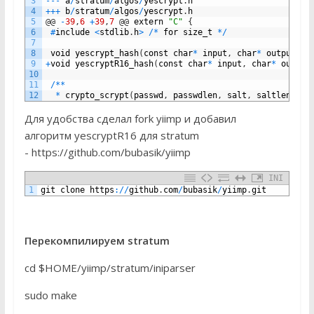
3
--
-
a
/
stratum
/
algos
/
yescrypt
.
h
4
++
+
b
/
stratum
/
algos
/
yescrypt
.
h
5
@
@
-
39
,
6
+
39
,
7
@
@
extern
"C"
{
6
#
include
<
stdlib
.
h
>
/
*
for
size_t
*
/
7
8
void
yescrypt_hash
(
const
char
*
input
,
char
*
output
,
u
9
+
void
yescryptR16_hash
(
const
char
*
input
,
char
*
output
10
11
/
*
*
12
*
crypto_scrypt
(
passwd
,
passwdlen
,
salt
,
saltlen
,
N
,
Для удобства сделал fork yiimp и добавил
алгоритм yescryptR16 для stratum
- https://github.com/bubasik/yiimp
INI
1
git
clone
https
:
/
/
github
.
com
/
bubasik
/
yiimp
.
git
Перекомпилируем stratum
cd $HOME/yiimp/stratum/iniparser
sudo make