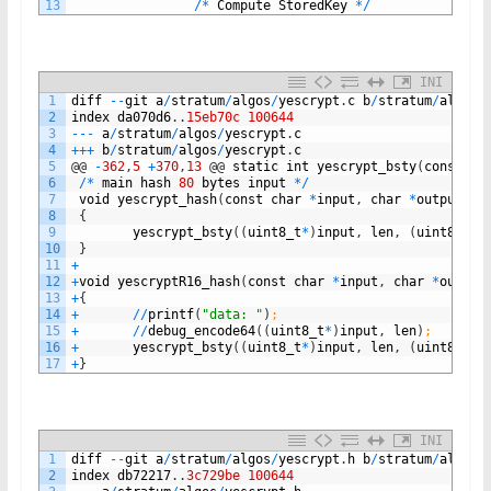
13
/
*
Compute
StoredKey
*
/
INI
1
diff
--
git
a
/
stratum
/
algos
/
yescrypt
.
c
b
/
stratum
/
algos
/
2
index
da070d6
.
.
15eb70c
100644
3
--
-
a
/
stratum
/
algos
/
yescrypt
.
c
4
++
+
b
/
stratum
/
algos
/
yescrypt
.
c
5
@
@
-
362
,
5
+
370
,
13
@
@
static
int
yescrypt_bsty
(
const
ui
6
/
*
main
hash
80
bytes
input
*
/
7
void
yescrypt_hash
(
const
char
*
input
,
char
*
output
,
u
8
{
9
yescrypt_bsty
(
(
uint8_t
*
)
input
,
len
,
(
uint8_t
*
)
10
}
11
+
12
+
void
yescryptR16_hash
(
const
char
*
input
,
char
*
output
13
+
{
14
+
/
/
printf
(
"data: "
)
;
15
+
/
/
debug_encode64
(
(
uint8_t
*
)
input
,
len
)
;
16
+
yescrypt_bsty
(
(
uint8_t
*
)
input
,
len
,
(
uint8_t
*
)
17
+
}
INI
1
diff
--
git
a
/
stratum
/
algos
/
yescrypt
.
h
b
/
stratum
/
algos
/
2
index
db72217
.
.
3c729be
100644