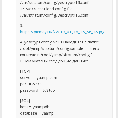
/var/stratum/config/yescryptr16.conf
16:50:34: cant load config file
/var/stratum/config/yescryptr16.conf
3.
https://pixmay.ru/f/2018_01_18_16_56_45.jpg
4. yescrypt.conf у меня находится в папке:
/root/yiimp/stratum/config.sample — я его
копирую в /root/yiimp/stratum/config ?
В нем указаны следующие данные:
[TCP]
server = yaamp.com
port = 6233
password = tu8tu5
[SQL]
host = yaampdb
database = yaamp