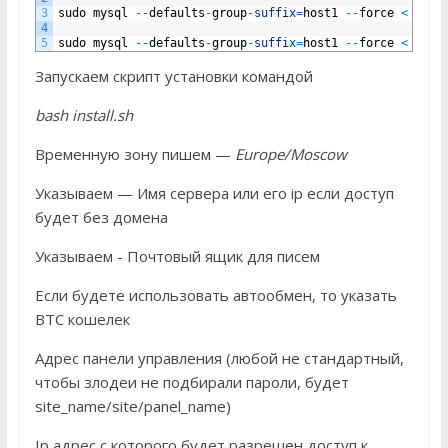
3
sudo
mysql
--
defaults
-
group
-
suffix
=
host1
--
force
<
2017
4
5
sudo
mysql
--
defaults
-
group
-
suffix
=
host1
--
force
<
2018
Запускаем скрипт установки командой
bash install.sh
Временную зону пишем —
Europe/Moscow
Указываем — Имя сервера или его ip если доступ
будет без домена
Указываем - Почтовый ящик для писем
Если будете использовать автообмен, то указать
BTC кошелек
Адрес панели управления (любой не стандартный,
чтобы злодеи не подбирали пароли, будет
site_name/site/panel_name)
Ip адрес с которого будет разрешен доступ к