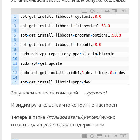
INI
1
apt
-
get
install
libboost
-
system1
.
58.0
2
3
apt
-
get
install
libboost
-
filesystem1
.
58.0
4
5
apt
-
get
install
libboost
-
program
-
options1
.
58.0
6
7
apt
-
get
install
libboost
-
thread1
.
58.0
8
9
sudo
add
-
apt
-
repository
ppa
:
bitcoin
/
bitcoin
10
11
sudo
apt
-
get
update
12
13
sudo
apt
-
get
install
libdb4
.
8
-
dev
libdb4
.
8
++
-
dev
14
15
apt
-
get
install
libminiupnpc
-
dev
Запускаем кошелек командой —
./yentend
И видим ругательства что конфиг не настроен.
Теперь в папке
/пользователь/.yenten/
нужно
создать файл
yenten.conf
с содержанием:
INI