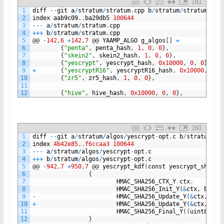
INI
1
diff
--
git
a
/
stratum
/
stratum
.
cpp
b
/
stratum
/
stratum
.
cpp
2
index
aab9c09
.
.
ba29db5
100644
3
--
-
a
/
stratum
/
stratum
.
cpp
4
++
+
b
/
stratum
/
stratum
.
cpp
5
@
@
-
142
,
6
+
142
,
7
@
@
YAAMP_ALGO
g_algos
[
]
=
6
{
"penta"
,
penta_hash
,
1
,
0
,
0
}
,
7
{
"skein2"
,
skein2_hash
,
1
,
0
,
0
}
,
8
{
"yescrypt"
,
yescrypt_hash
,
0x10000
,
0
,
0
}
,
9
+
{
"yescryptR16"
,
yescryptR16_hash
,
0x10000
,
0
,
10
{
"zr5"
,
zr5_hash
,
1
,
0
,
0
}
,
11
12
{
"hive"
,
hive_hash
,
0x10000
,
0
,
0
}
,
INI
1
diff
--
git
a
/
stratum
/
algos
/
yescrypt
-
opt
.
c
b
/
stratum
/
al
2
index
4b42e85..f6ccaa3
100644
3
--
-
a
/
stratum
/
algos
/
yescrypt
-
opt
.
c
4
++
+
b
/
stratum
/
algos
/
yescrypt
-
opt
.
c
5
@
@
-
942
,
7
+
950
,
7
@
@
yescrypt_kdf
(
const
yescrypt_shared
6
{
7
HMAC_SHA256_CTX_Y
ctx
;
8
HMAC_SHA256_Init_Y
(
&
ctx
,
buf
,
9
-
HMAC_SHA256_Update_Y
(
&
ctx
,
sal
10
+
HMAC_SHA256_Update_Y
(
&
ctx
,
"Cl
11
HMAC_SHA256_Final_Y
(
(
uint8_t
*
12
}