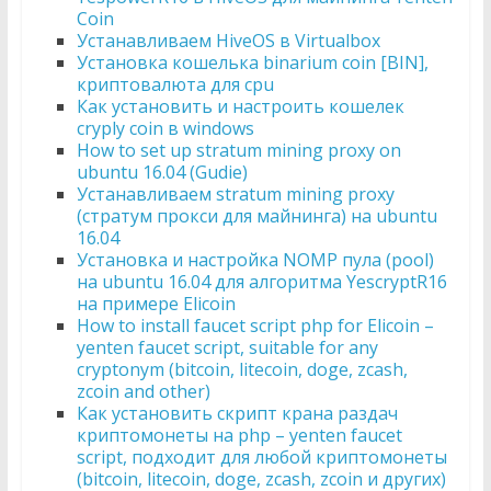
Coin
Устанавливаем HiveOS в Virtualbox
Установка кошелька binarium coin [BIN],
криптовалюта для cpu
Как установить и настроить кошелек
cryply coin в windows
How to set up stratum mining proxy on
ubuntu 16.04 (Gudie)
Устанавливаем stratum mining proxy
(стратум прокси для майнинга) на ubuntu
16.04
Установка и настройка NOMP пула (pool)
на ubuntu 16.04 для алгоритма YescryptR16
на примере Elicoin
How to install faucet script php for Elicoin –
yenten faucet script, suitable for any
cryptonym (bitcoin, litecoin, doge, zcash,
zcoin and other)
Как установить скрипт крана раздач
криптомонеты на php – yenten faucet
script, подходит для любой криптомонеты
(bitcoin, litecoin, doge, zcash, zcoin и других)