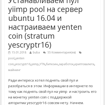
Устанавливаем пул
yiimp pool на сервер
ubuntu 16.04 и
настраиваем yenten
coin (stratum
yescryptr16)
15.01.2018
buba
55 Комментария(ев)
,
pool
yenten
,
,
,
,
,
,
,
coin
yescryptr16
yiimp
YTN
биткоин
заработок
криптовалюта
майнинг
Ради интереса хотел поднять свой пул и
разобраться в этом. Информации в интернете по
тому как поднять свой пул на yiimp и настроить его
на монетку yenten coin с поддержкой
алгоритма yescryptr16 совсем нету. Начнем.