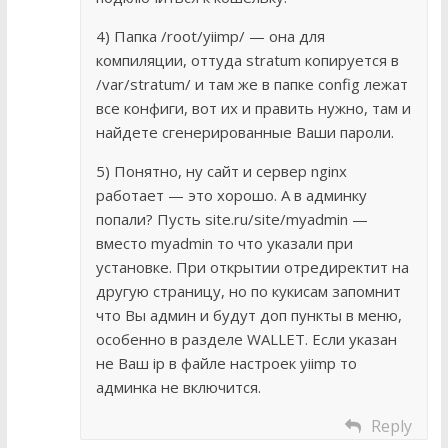
4) Папка /root/yiimp/ — она для
компиляции, оттуда stratum копируется в
/var/stratum/ и там же в папке config лежат
все конфиги, вот их и править нужно, там и
найдете сгенерированные Ваши пароли.
5) Понятно, ну сайт и сервер nginx
работает — это хорошо. А в админку
попали? Пусть site.ru/site/myadmin —
вместо myadmin то что указали при
установке. При открытии отредиректит на
другую страницу, но по кукисам запомнит
что Вы админ и будут доп пункты в меню,
особенно в разделе WALLET. Если указан
не Ваш ip в файле настроек yiimp то
админка не включится.
Reply