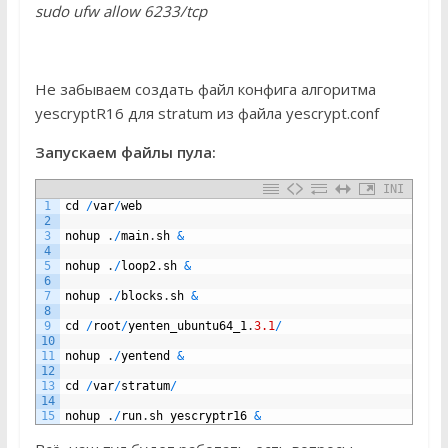
sudo ufw allow 6233/tcp
Не забываем создать файл конфига алгоритма
yescryptR16 для stratum из файла yescrypt.conf
Запускаем файлы пула:
INI
1
cd
/
var
/
web
2
3
nohup
.
/
main
.
sh
&
4
5
nohup
.
/
loop2
.
sh
&
6
7
nohup
.
/
blocks
.
sh
&
8
9
cd
/
root
/
yenten_ubuntu64_1
.
3.1
/
10
11
nohup
.
/
yentend
&
12
13
cd
/
var
/
stratum
/
14
15
nohup
.
/
run
.
sh
yescryptr16
&