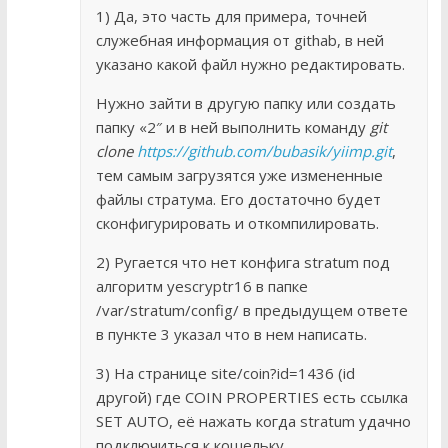
1) Да, это часть для примера, точней
служебная информация от githab, в ней
указано какой файл нужно редактировать.
Нужно зайти в другую папку или создать
папку «2″ и в ней выполнить команду
git
clone
https://github.com/bubasik/yiimp.git
,
тем самым загрузятся уже измененные
файлы стратума. Его достаточно будет
сконфигурировать и откомпилировать.
2) Ругается что нет конфига stratum под
алгоритм yescryptr16 в папке
/var/stratum/config/ в предыдущем ответе
в пункте 3 указал что в нем написать.
3) На странице site/coin?id=1436 (id
другой) где COIN PROPERTIES есть ссылка
SET AUTO, её нажать когда stratum удачно
подключиться к кошельку.