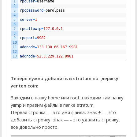
1
rpcuser
=
username
2
3
rpcpassword
=
parolpass
4
5
server
=
1
6
7
rpcallowip
=
127.0.0.1
8
9
rpcport
=
9982
10
11
addnode
=
133.130.66.167
:
9981
12
13
addnode
=
52.3.229.122
:
9981
Теперь нужно добавить в stratum потдержку
yenten coin:
Заходим в папку home или root, находим там папку
yiimp и правим файлы в папке stratum.
Первая строчка — это имя файла, знак + — это
добавить строчку, знак — - это удалить строчку,
всё довольно просто.