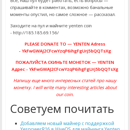
Всё, наш пул будет работать, есть вопросы —
спрашивайте в комментах, возможно банальные
моменты опустил, но самое сложное — рассказал.
Заходите на пул и майните yenten coin
- http://185.185.69.156/
PLEASE DONATE TO — YENTEN Adress
- YkFwGWAJ2CFcwYzqP6ihgFgUrj5bQQTsXg
ПОЖАЛУЙСТА СКИНЬТЕ МОНЕТОК — YENTEN
Адрес - YkFwGWAJ2CFcwYzqP6ihgFgUrj5bQQTsXg
Напишу еще много интересных статей про нашу
монетку. I will write many interesting articles about
our coin.
Советуем почитать
Добавляем новый майнер с поддержкой
YespowerR16 в HiveOS для майнинга Yenten