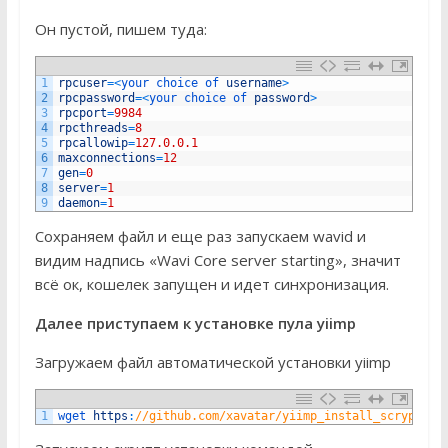
Он пустой, пишем туда:
1
rpcuser
=
<
your 
choice 
of 
username
>
2
rpcpassword
=
<
your 
choice 
of 
password
>
3
rpcport
=
9984
4
rpcthreads
=
8
5
rpcallowip
=
127.0.0.1
6
maxconnections
=
12
7
gen
=
0
8
server
=
1
9
daemon
=
1
Сохраняем файл и еще раз запускаем wavid и
видим надпись «Wavi Core server starting», значит
всё ок, кошелек запущен и идет синхронизация.
Далее приступаем к установке пула yiimp
Загружаем файл автоматической установки yiimp
1
wget 
https
:
//github.com/xavatar/yiimp_install_scrypt/ra