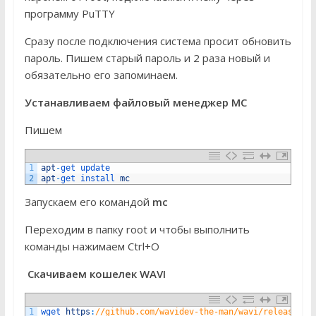
программу PuTTY
Сразу после подключения система просит обновить
пароль. Пишем старый пароль и 2 раза новый и
обязательно его запоминаем.
Устанавливаем файловый менеджер MC
Пишем
1
apt
-
get 
update
2
apt
-
get 
install 
mc
Запускаем его командой
mc
Переходим в папку root и чтобы выполнить
команды нажимаем Ctrl+O
Скачиваем кошелек WAVI
1
wget 
https
:
//github.com/wavidev-the-man/wavi/releases/d