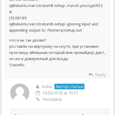
q@ubuntu:/var/stratum$ nohup ./run.sh yescryptR32
&
[5] 68189
q@ubuntu:/var/stratum$ nohup: ignoring input and
appending output to ‘/home/q/nohup.out’
что я не так делаю?
ps.ставлю на виртуалку на ноуте, при установке
пула пишу айпишник который мне провайдер дает,
он же и доверенный для входа.
Спасибо
Reply
buba
Автор статьи
10.04.2018 at 10:51
Permalink