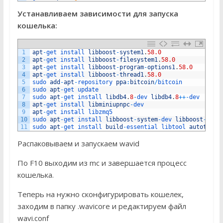
Устанавливаем зависимости для запуска
кошелька:
1
apt
-
get 
install 
libboost
-
system1
.
58.0
2
apt
-
get 
install 
libboost
-
filesystem1
.
58.0
3
apt
-
get 
install 
libboost
-
program
-
options1
.
58.0
4
apt
-
get 
install 
libboost
-
thread1
.
58.0
5
sudo 
add
-
apt
-
repository 
ppa
:
bitcoin
/
bitcoin
6
sudo 
apt
-
get 
update
7
sudo 
apt
-
get 
install 
libdb4
.
8
-
dev 
libdb4
.
8
++
-
dev
8
apt
-
get 
install 
libminiupnpc
-
dev
9
apt
-
get 
install 
libzmq5
10
sudo 
apt
-
get 
install 
libboost
-
system
-
dev 
libboost
-
file
11
sudo 
apt
-
get 
install 
build
-
essential 
libtool 
autotools
Распаковываем и запускаем wavid
По F10 выходим из mc и завершается процесс
кошелька.
Теперь на нужно сконфигурировать кошелек,
заходим в папку .wavicore и редактируем файл
wavi.conf