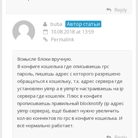
Reply
buba
Автор статьи
10.08.2018 at 13:59
Permalink
Всмысле блоки вручную.
В конфиге кошелька где описываешь rpc
пароль, пишешь адрес с которого разрешено
обращаться к кошельку, т.к. адрес сервера где
установлен yiimp а в yiimp’e настраиваешь на ip
сервера где кошелёк. Плюс в конфиге
прописываешь правильный blocknotify (ip адрес
yiimp сервера), ещё бывает нужно увеличить
кол-во коннектов по rpc в конфиге кошелька. И
всё нормально работает.
Reply