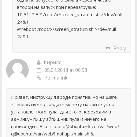
второй на запуск при перезагрузке:
10 */4 * * * /root/x/screen_stratum.sh >/dev/null
2>&1
@reboot /root/x/screen_stratum.sh >/dev/null
2>&1
Reply
Кирилл
05.04.2018 at 00:58
Permalink
Привет, инструкция вроде понятна, но на шаге
«Теперь нужно создать монету на сайте yiimp
установленного пула, для этого переходим в
админку» пишу айпишник пула и ничего не
происходит. В консоле q@ubuntu:~$ cd /var/web/
q@ubuntu:/var/web$ nohup ./main.sh &