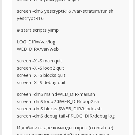
screen -dmS yescryptR16 /var/stratum/run.sh
yescryptR16
# start scripts yiimp
LOG_DIR=/var/log
WEB_DIR=/var/web
screen -X -S main quit
screen -X -S loop2 quit
screen -X -S blocks quit
screen -X -S debug quit
screen -dmS main $WEB_DIR/main.sh
screen -dmS loop2 $WEB_DIR/loop2.sh
screen -dmS blocks $WEB_DIR/blocks.sh
screen -dmS debug tail -f $LOG_DIR/debug.log
И добавить две команды в крон (crontab -e)
одна на запуск этого файла через 4 часа а