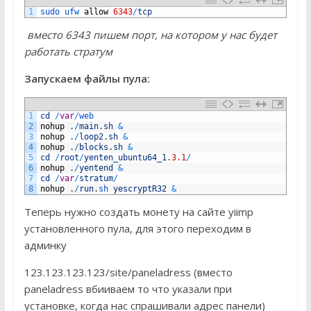
1
sudo 
ufw 
allow
6343
/
tcp
вместо 6343 пишем порт, на котором у нас будет
работать стратум
Запускаем файлы пула:
1
cd
/
var
/
web
2
nohup
.
/
main
.
sh
&
3
nohup
.
/
loop2
.
sh
&
4
nohup
.
/
blocks
.
sh
&
5
cd
/
root
/
yenten_ubuntu64_1
.
3.1
/
6
nohup
.
/
yentend
&
7
cd
/
var
/
stratum
/
8
nohup
.
/
run
.
sh 
yescryptR32
&
Теперь нужно создать монету на сайте yiimp
установленного пула, для этого переходим в
админку
123.123.123.123/site/paneladress (вместо
paneladress вбииваем то что указали при
установке, когда нас спрашивали адрес панели)