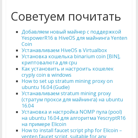
Советуем почитать
Добавляем новый майнер с поддержкой
YespowerR16 в HiveOS для майнинга Yenten
Coin
Устанавливаем HiveOS в Virtualbox
Установка кошелька binarium coin [BIN],
криптовалюта для cpu
Как установить и настроить кошелек
cryply coin в windows
How to set up stratum mining proxy on
ubuntu 16.04 (Gudie)
Устанавливаем stratum mining proxy
(стратум прокси для майнинга) на ubuntu
16.04
Установка и настройка NOMP пула (pool)
на ubuntu 16.04 для алгоритма YescryptR16
на примере Elicoin
How to install faucet script php for Elicoin –
yenten faucet script, suitable for any