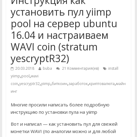
Инструкция как
установить пул yiimp
pool на сервер ubuntu
16.04 и настраиваем
WAVI coin (stratum
yescryptR32)
20.03.2018
buba
21 Комментария(ев)
install
,
,
yiimp
pool
wavi
,
,
,
,
,
,
coin
yescryptr32
yiimp
биткоин
заработок
криптовалюта
майн
инг
Многие просили написать более подробную
инструкцию по установки пула на yiimp
Вот и написал — как установить пул для свежей
монетки WAVI (по аналогии можно и для любой