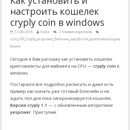
Как установить и
настроить кошелек
cryply coin в windows
13.08.2018
buba
2 Комментария(ев)
,
,
,
,
,
,
,
coin
CRP
cryply
yespower
биткоин
заработок
криптовалюта
ма
йнинг
Сегодня я Вам расскажу как установить кошелек
криптовалюты для майнинга на CPU —
cryply coin
в
windows.
Постарался всё подробно расписать и даже есть
пример как скачать уже готовый блокчейн и не
ждать пол дня пока синхронизируется кошелёк.
Версия cryply 1.1
— с обновленным алгоритмом
yespower
. Приступим.