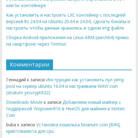
или lxc контейнере
Как установить и настроить LXC контейнер с последней
версией lts 24.04 на Ubuntu 20.04 и 24.04, сделать бэкапы и
настроить чтобы данные хранились в одном img файле
Сборка Android-приложения на Linux ARM (aarch64) прямо
на смартфоне через Termux
Комментарии
Геннадий к записи
Инструкция как установить пул yiimp
pool на сервер ubuntu 16.04 и настраиваем WAVI coin
(stratum yescryptR32)
Downloads Movie
к записи
Добавляем новый майнер с
поддержкой YespowerR16 в HiveOS для майнинга Yenten
Coin
buba к записи
Установка кошелька binarium coin [BIN],
криптовалюта для cpu