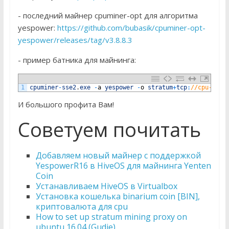
- последний майнер cpuminer-opt для алгоритма
yespower:
https://github.com/bubasik/cpuminer-opt-
yespower/releases/tag/v3.8.8.3
- пример батника для майнинга:
1
cpuminer
-
sse2
.
exe
-
a
yespower
-
o
stratum
+
tcp
:
//cpu-pool
И большого профита Вам!
Советуем почитать
Добавляем новый майнер с поддержкой
YespowerR16 в HiveOS для майнинга Yenten
Coin
Устанавливаем HiveOS в Virtualbox
Установка кошелька binarium coin [BIN],
криптовалюта для cpu
How to set up stratum mining proxy on
ubuntu 16.04 (Gudie)