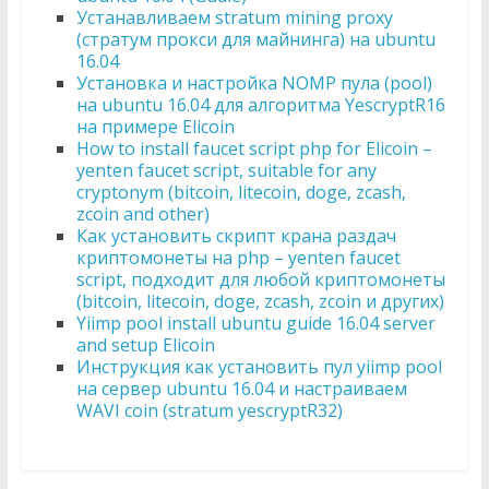
Устанавливаем stratum mining proxy
(стратум прокси для майнинга) на ubuntu
16.04
Установка и настройка NOMP пула (pool)
на ubuntu 16.04 для алгоритма YescryptR16
на примере Elicoin
How to install faucet script php for Elicoin –
yenten faucet script, suitable for any
cryptonym (bitcoin, litecoin, doge, zcash,
zcoin and other)
Как установить скрипт крана раздач
криптомонеты на php – yenten faucet
script, подходит для любой криптомонеты
(bitcoin, litecoin, doge, zcash, zcoin и других)
Yiimp pool install ubuntu guide 16.04 server
and setup Elicoin
Инструкция как установить пул yiimp pool
на сервер ubuntu 16.04 и настраиваем
WAVI coin (stratum yescryptR32)