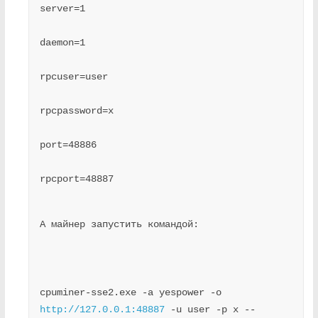
server=1
daemon=1
rpcuser=user
rpcpassword=x
port=48886
rpcport=48887
А майнер запустить командой:
cpuminer-sse2.exe -a yespower -o 
http://127.0.0.1:48887
 -u user -p x --