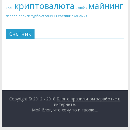
криптовалюта
майнинг
кран
кэшбэк
парсер
прокси
турбо-страницы
хостинг
экономия
Счетчик
Copyright © 2012 - 2018
Блог о правильном заработке в
интернете
.
Мой блог, что хочу то и творю....