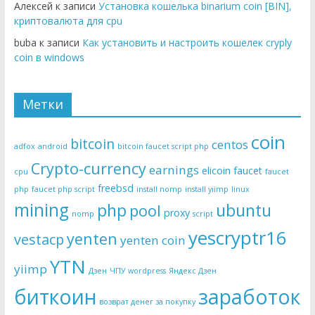
Алексей к записи
Установка кошелька binarium coin [BIN],
криптовалюта для cpu
buba к записи
Как установить и настроить кошелек cryply
coin в windows
Метки
coin
bitcoin
centos
adfox
android
bitcoin faucet script php
Crypto-currency
earnings
elicoin
faucet
cpu
faucet
freebsd
php
faucet php script
install nomp
install yiimp
linux
mining
php
ubuntu
pool
proxy
nomp
script
yescryptr16
yenten
vestacp
yenten coin
YTN
yiimp
Дзен
ЧПУ wordpress
Яндекс Дзен
биткоин
заработок
возврат денег за покупку