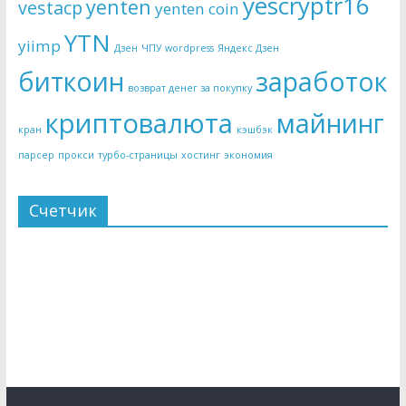
yescryptr16
yenten
vestacp
yenten coin
YTN
yiimp
Дзен
ЧПУ wordpress
Яндекс Дзен
биткоин
заработок
возврат денег за покупку
криптовалюта
майнинг
кран
кэшбэк
парсер
прокси
турбо-страницы
хостинг
экономия
Счетчик