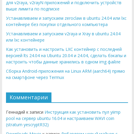
для v2raya, v2rayN приложений и подключить устройств
выше лимита по подписке
Устанавливаем и запускаем zeroclaw в ubuntu 24.04 или lxc
контейнере без покупки отдельного компьютера
Устанавливаем и запускаем v2raya и Xray в ubuntu 24.04
или lxc контейнере
Как установить и настроить LXC контейнер с последней
версией lts 24.04 на Ubuntu 20.04 и 24.04, сделать бэкапы и
настроить чтобы данные хранились в одном img файле
Сборка Android-приложения на Linux ARM (aarch64) прямо
на смартфоне через Termux
Комментарии
Геннадий к записи
Инструкция как установить пул yiimp
pool на сервер ubuntu 16.04 и настраиваем WAVI coin
(stratum yescryptR32)
Downloads Movie
к записи
Добавляем новый майнер с