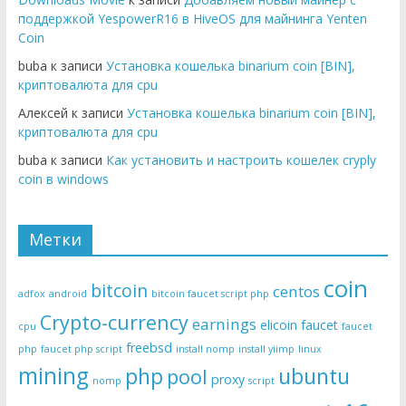
поддержкой YespowerR16 в HiveOS для майнинга Yenten
Coin
buba к записи
Установка кошелька binarium coin [BIN],
криптовалюта для cpu
Алексей к записи
Установка кошелька binarium coin [BIN],
криптовалюта для cpu
buba к записи
Как установить и настроить кошелек cryply
coin в windows
Метки
coin
bitcoin
centos
adfox
android
bitcoin faucet script php
Crypto-currency
earnings
elicoin
faucet
cpu
faucet
freebsd
php
faucet php script
install nomp
install yiimp
linux
mining
php
ubuntu
pool
proxy
nomp
script