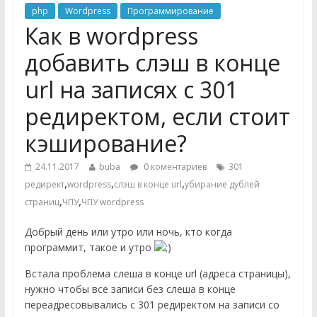
php
Wordpress
Программирование
Как в wordpress
добавить слэш в конце
url на записях с 301
редиректом, если стоит
кэширование?
24.11.2017
buba
0 коментариев
301
,
,
,
редирект
wordpress
слэш в конце url
убирание дублей
,
,
страниц
ЧПУ
ЧПУ wordpress
Добрый день или утро или ночь, кто когда
программит, такое и утро
Встала проблема слеша в конце url (адреса страницы),
нужно чтобы все записи без слеша в конце
переадресовывались с 301 редиректом на записи со