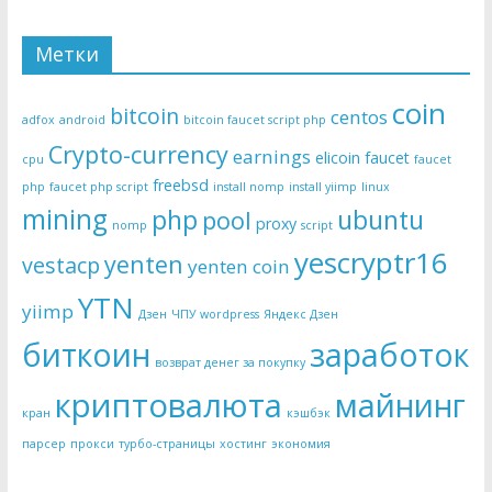
Метки
coin
bitcoin
centos
adfox
android
bitcoin faucet script php
Crypto-currency
earnings
elicoin
faucet
cpu
faucet
freebsd
php
faucet php script
install nomp
install yiimp
linux
mining
php
ubuntu
pool
proxy
nomp
script
yescryptr16
yenten
vestacp
yenten coin
YTN
yiimp
Дзен
ЧПУ wordpress
Яндекс Дзен
биткоин
заработок
возврат денег за покупку
криптовалюта
майнинг
кран
кэшбэк
парсер
прокси
турбо-страницы
хостинг
экономия