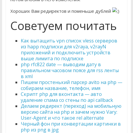
Хороших Вам редиректов и поменьше дублей
Советуем почитать
Как вытащить vpn список vless серверов
из happ подписки для v2raya, v2rayN
приложений и подключить устройств
выше лимита по подписке
php rfc822 date — выводим дату в
правильном часовом поясе для rss ленты
в xml
Пишем простенький парсер avito на php —
собираем название, телефон, имя
Скрипт php для вконтакта — авто
удаление спама со стены по api callback
Делаем редирект (переход) на мобильную
версию сайта на php и зачем нужно Vary:
User-Agent и что такое rel alternate
Черный фон при конвертации картинки в
php из png в jpg