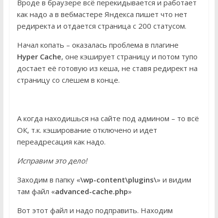
Вроде в браузере всё перекидывается и работает
как надо а в вебмастере Яндекса пишет что нет
редиректа и отдается страница с 200 статусом.
Начал копать – оказалась проблема в плагине
Hyper Cache
, оне кэширует страницу и потом тупо
достает её готовую из кеша, не ставя редирект на
страницу со слешем в конце.
А когда находишься на сайте под админом – то всё
ОК, т.к. кэширование отключено и идет
переадресация как надо.
Исправим это дело!
Заходим в папку «
\wp-content\plugins\
» и видим
там файл «
advanced-cache.php
»
Вот этот файл и надо подправить. Находим