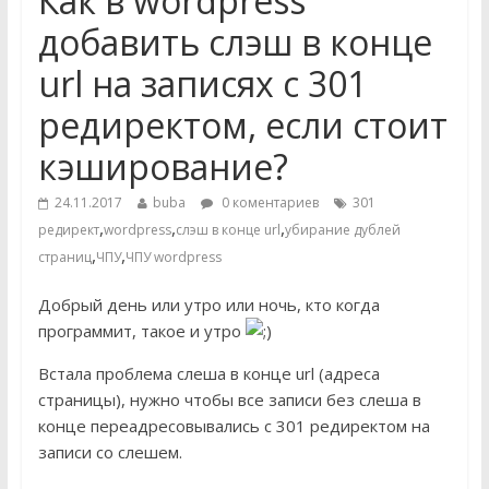
Как в wordpress
добавить слэш в конце
url на записях с 301
редиректом, если стоит
кэширование?
24.11.2017
buba
0 коментариев
301
,
,
,
редирект
wordpress
слэш в конце url
убирание дублей
,
,
страниц
ЧПУ
ЧПУ wordpress
Добрый день или утро или ночь, кто когда
программит, такое и утро
Встала проблема слеша в конце url (адреса
страницы), нужно чтобы все записи без слеша в
конце переадресовывались с 301 редиректом на
записи со слешем.