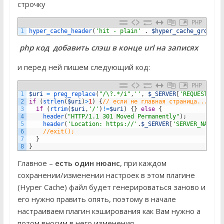
строчку
PHP
1
hyper_cache_header
(
'hit - plain'
.
$hyper_cache_group
)
;
php код добавить слэш в конце url на записях
и перед ней пишем следующий код:
PHP
1
$uri
=
preg_replace
(
"/\?.*/i"
,
''
,
$_SERVER
[
'REQUEST_URI
2
if
(
strlen
(
$uri
)
>
1
)
{
// если не главная страница...
3
if
(
rtrim
(
$uri
,
'/'
)
!=
$uri
)
{
}
else
{
4
header
(
"HTTP/1.1 301 Moved Permanently"
)
;
5
header
(
'Location: https://'
.
$_SERVER
[
'SERVER_NAME'
]
6
//exit();    
7
}
8
}
Главное –
есть один нюанс
, при каждом
сохранении/изменении настроек в этом плагине
(Hyper Cache) файл будет генерироваться заново и
его нужно править опять, поэтому в начале
настраиваем плагин кэширования как Вам нужно а
потом вносим в него изменения.