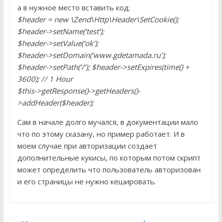
а в нужное место вставить код:
$header = new \Zend\Http\Header\SetCookie();
$header->setName(‘test’);
$header->setValue(‘ok’);
$header->setDomain(‘www.gdetamada.ru’);
$header->setPath(‘/’); $header->setExpires(time() +
3600); // 1 Hour
$this->getResponse()->getHeaders()-
>addHeader($header);
Сам в начале долго мучался, в документации мало
что по этому сказану, но пример работает. И в
моем случае при авторизации создает
дополнительные кукисы, по которым потом скрипт
может определить что пользователь авторизован
и его страницы не нужно кешировать.