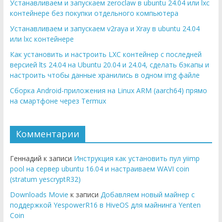
Устанавливаем и запускаем zeroclaw в ubuntu 24.04 или lxc
контейнере без покупки отдельного компьютера
Устанавливаем и запускаем v2raya и Xray в ubuntu 24.04
или lxc контейнере
Как установить и настроить LXC контейнер с последней
версией lts 24.04 на Ubuntu 20.04 и 24.04, сделать бэкапы и
настроить чтобы данные хранились в одном img файле
Сборка Android-приложения на Linux ARM (aarch64) прямо
на смартфоне через Termux
Комментарии
Геннадий к записи
Инструкция как установить пул yiimp
pool на сервер ubuntu 16.04 и настраиваем WAVI coin
(stratum yescryptR32)
Downloads Movie
к записи
Добавляем новый майнер с
поддержкой YespowerR16 в HiveOS для майнинга Yenten
Coin