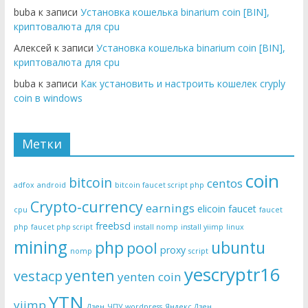
buba к записи
Установка кошелька binarium coin [BIN],
криптовалюта для cpu
Алексей к записи
Установка кошелька binarium coin [BIN],
криптовалюта для cpu
buba к записи
Как установить и настроить кошелек cryply
coin в windows
Метки
coin
bitcoin
centos
adfox
android
bitcoin faucet script php
Crypto-currency
earnings
elicoin
faucet
cpu
faucet
freebsd
php
faucet php script
install nomp
install yiimp
linux
mining
php
ubuntu
pool
proxy
nomp
script
yescryptr16
yenten
vestacp
yenten coin
YTN
yiimp
Дзен
ЧПУ wordpress
Яндекс Дзен