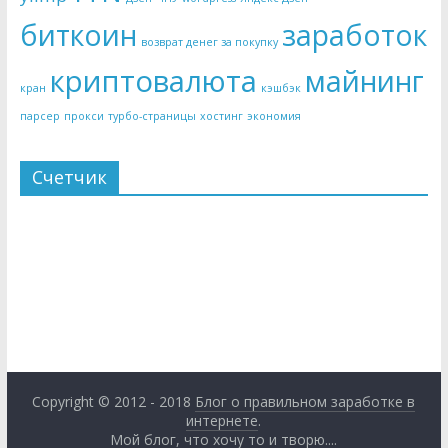
биткоин
заработок
возврат денег за покупку
криптовалюта
майнинг
кран
кэшбэк
парсер
прокси
турбо-страницы
хостинг
экономия
Счетчик
Copyright © 2012 - 2018
Блог о правильном заработке в
интернете
.
Мой блог, что хочу то и творю....