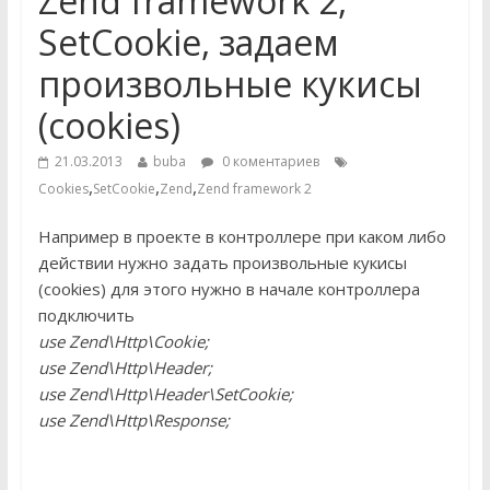
Zend framework 2,
SetCookie, задаем
произвольные кукисы
(cookies)
21.03.2013
buba
0 коментариев
,
,
,
Cookies
SetCookie
Zend
Zend framework 2
Например в проекте в контроллере при каком либо
действии нужно задать произвольные кукисы
(cookies) для этого нужно в начале контроллера
подключить
use Zend\Http\Cookie;
use Zend\Http\Header;
use Zend\Http\Header\SetCookie;
use Zend\Http\Response;