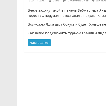
24.11.2017
buba
0 коментариев
wordp
Вчера захожу такой в
панель Вебмастера Янд
через rss
, подумал, помозгавал и подключил за
Возможно Яшка даст бонуса и будет больше пер
Как легко подключить турбо-страницы Янде
Читать далее