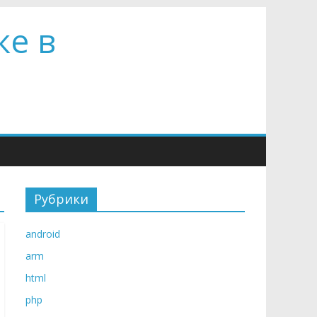
ке в
Рубрики
android
arm
html
php