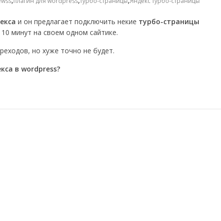
,
,
,
ewss
плагин для wordpress
турбо-страницы
Яндекс турбо-страницы
екса
и он предлагает подключить некие
турбо-страницы
 10 минут на своем одном сайтике.
еходов, но хуже точно не будет.
кса в wordpress?