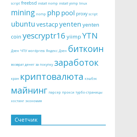
freebsd
script
install nomp
install yiimp
linux
mining
php
pool
proxy
nomp
script
ubuntu
yenten
vestacp
yenten
yescryptr16
YTN
coin
yiimp
биткоин
Дзен
ЧПУ wordpress
Яндекс Дзен
заработок
возврат денег за покупку
криптовалюта
кран
кэшбэк
майнинг
парсер
прокси
турбо-страницы
хостинг
экономия
Счетчик