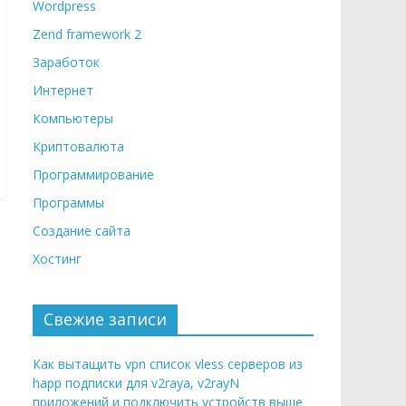
Wordpress
Zend framework 2
Заработок
Интернет
Компьютеры
Криптовалюта
Программирование
Программы
Создание сайта
Хостинг
Свежие записи
Как вытащить vpn список vless серверов из
happ подписки для v2raya, v2rayN
приложений и подключить устройств выше