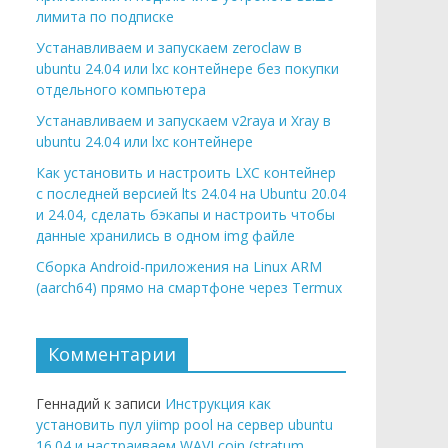
лимита по подписке
Устанавливаем и запускаем zeroclaw в
ubuntu 24.04 или lxc контейнере без покупки
отдельного компьютера
Устанавливаем и запускаем v2raya и Xray в
ubuntu 24.04 или lxc контейнере
Как установить и настроить LXC контейнер
с последней версией lts 24.04 на Ubuntu 20.04
и 24.04, сделать бэкапы и настроить чтобы
данные хранились в одном img файле
Сборка Android-приложения на Linux ARM
(aarch64) прямо на смартфоне через Termux
Комментарии
Геннадий к записи
Инструкция как
установить пул yiimp pool на сервер ubuntu
16.04 и настраиваем WAVI coin (stratum