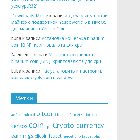
yescryptR32)
Downloads Movie
к записи
Добавляем новый
майнер с поддержкой YespowerR16 в HiveOS
для майнинга Yenten Coin
buba к записи
Установка кошелька binarium
coin [BIN], криптовалюта для cpu
Алексей к записи
Установка кошелька
binarium coin [BIN], криптовалюта для cpu
buba к записи
Как установить и настроить
кошелек cryply coin в windows
Метки
bitcoin
adfox
android
bitcoin faucet script php
coin
Crypto-currency
centos
cpu
earnings
elicoin
faucet
faucet php
faucet php