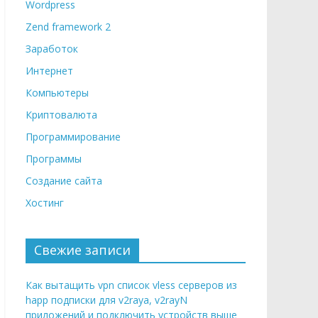
Wordpress
Zend framework 2
Заработок
Интернет
Компьютеры
Криптовалюта
Программирование
Программы
Создание сайта
Хостинг
Свежие записи
Как вытащить vpn список vless серверов из
happ подписки для v2raya, v2rayN
приложений и подключить устройств выше