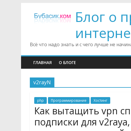
Блог о 
интерне
Всё что надо знать и с чего лучше не нач
ГЛАВНАЯ
О БЛОГЕ
v2rayN
php
Программирование
Хостинг
Как вытащить vpn сп
подписки для v2raya