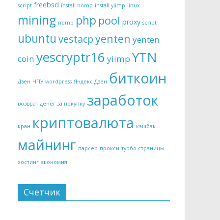
freebsd
script
install nomp
install yiimp
linux
mining
php
pool
proxy
nomp
script
ubuntu
yenten
vestacp
yenten
yescryptr16
YTN
coin
yiimp
биткоин
Дзен
ЧПУ wordpress
Яндекс Дзен
заработок
возврат денег за покупку
криптовалюта
кран
кэшбэк
майнинг
парсер
прокси
турбо-страницы
хостинг
экономия
Счетчик