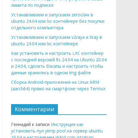
лимита по подписке
Устанавливаем и запускаем zeroclaw в
ubuntu 24.04 или lxc контейнере без покупки
отдельного компьютера
Устанавливаем и запускаем v2raya и Xray в
ubuntu 24.04 или lxc контейнере
Как установить и настроить LXC контейнер
с последней версией lts 24.04 на Ubuntu 20.04
и 24.04, сделать бэкапы и настроить чтобы
данные хранились в одном img файле
Сборка Android-приложения на Linux ARM
(aarch64) прямо на смартфоне через Termux
Комментарии
Геннадий к записи
Инструкция как
установить пул yiimp pool на сервер ubuntu
16.04 и настраиваем WAVI coin (stratum