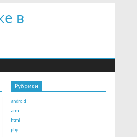
ке в
Рубрики
android
arm
html
php