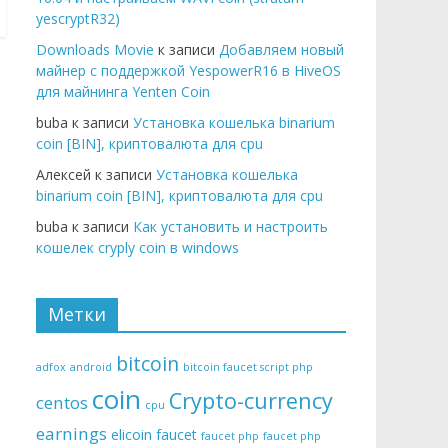
yescryptR32)
Downloads Movie
к записи
Добавляем новый
майнер с поддержкой YespowerR16 в HiveOS
для майнинга Yenten Coin
buba к записи
Установка кошелька binarium
coin [BIN], криптовалюта для cpu
Алексей к записи
Установка кошелька
binarium coin [BIN], криптовалюта для cpu
buba к записи
Как установить и настроить
кошелек cryply coin в windows
Метки
bitcoin
adfox
android
bitcoin faucet script php
coin
Crypto-currency
centos
cpu
earnings
elicoin
faucet
faucet php
faucet php