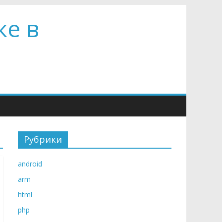
ке в
Рубрики
android
arm
html
php