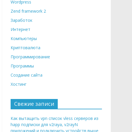
Wordpress
Zend framework 2
Заработок
Интернет
Компьютеры
Криптовалюта
Программирование
Программы
Создание сайта
Хостинг
Свежие записи
Как вытащить vpn список vless серверов из
happ подписки для v2raya, v2rayN
приложений и подключить устройств выше