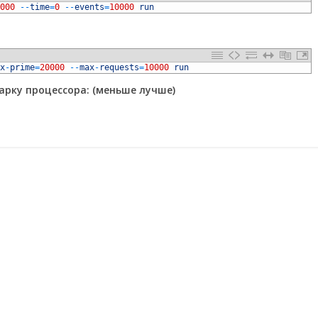
000
--
time
=
0
--
events
=
10000
run
x
-
prime
=
20000
--
max
-
requests
=
10000
run
рку процессора: (меньше лучше)