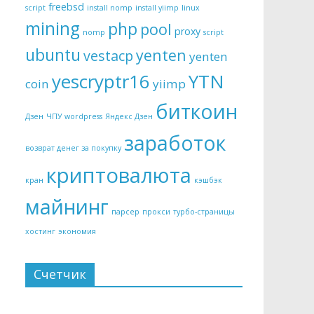
freebsd
script
install nomp
install yiimp
linux
mining
php
pool
proxy
nomp
script
ubuntu
yenten
vestacp
yenten
yescryptr16
YTN
coin
yiimp
биткоин
Дзен
ЧПУ wordpress
Яндекс Дзен
заработок
возврат денег за покупку
криптовалюта
кран
кэшбэк
майнинг
парсер
прокси
турбо-страницы
хостинг
экономия
Счетчик