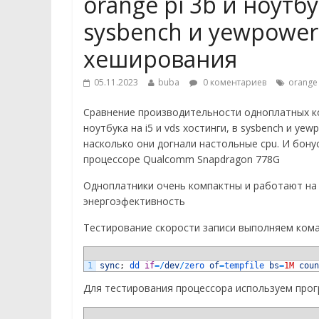
orange pi 3b и ноутбу
sysbench и yewpower
хеширования
05.11.2023
buba
0 коментариев
orange 
Сравнение производительности одноплатных компь
ноутбука на i5 и vds хостинги, в sysbench и y
насколько они догнали настольные cpu. И бон
процессоре Qualcomm Snapdragon 778G
Одноплатники очень компактны и работают на 
энергоэфективность
Тестирование скорости записи выполняем кома
1
sync
;
dd 
if
=
/
dev
/
zero 
of
=
tempfile 
bs
=
1M
coun
Для тестирования процессора используем прог