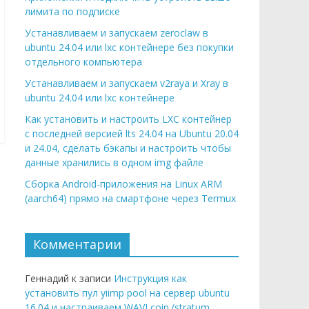
лимита по подписке
Устанавливаем и запускаем zeroclaw в
ubuntu 24.04 или lxc контейнере без покупки
отдельного компьютера
Устанавливаем и запускаем v2raya и Xray в
ubuntu 24.04 или lxc контейнере
Как установить и настроить LXC контейнер
с последней версией lts 24.04 на Ubuntu 20.04
и 24.04, сделать бэкапы и настроить чтобы
данные хранились в одном img файле
Сборка Android-приложения на Linux ARM
(aarch64) прямо на смартфоне через Termux
Комментарии
Геннадий к записи
Инструкция как
установить пул yiimp pool на сервер ubuntu
16.04 и настраиваем WAVI coin (stratum