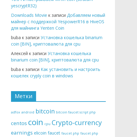
yescryptR32)
Downloads Movie
к записи
Добавляем новый
майнер с поддержкой YespowerR16 в HiveOS
для майнинга Yenten Coin
buba к записи
Установка кошелька binarium
coin [BIN], криптовалюта для cpu
Алексей к записи
Установка кошелька
binarium coin [BIN], криптовалюта для cpu
buba к записи
Как установить и настроить
кошелек cryply coin в windows
Метки
bitcoin
adfox
android
bitcoin faucet script php
coin
Crypto-currency
centos
cpu
earnings
elicoin
faucet
faucet php
faucet php