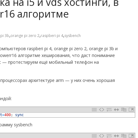
ка на i5 и vds хостинги, в
r16 алгоритме
,
,
,
pi 3b
orange pi zero 2
raspberi pi 4
sysbench
ютеров raspberi pi 4, orange pi zero 2, orange pi 3b и
ewpowerr16 алгоритме хеширования, что даст понимание
ус — протестируем ещё мобильный телефон на
процессорах архитектуре arm — у них очень хорошая
ндой:
t
=
400
;
sync
рамму sysbench