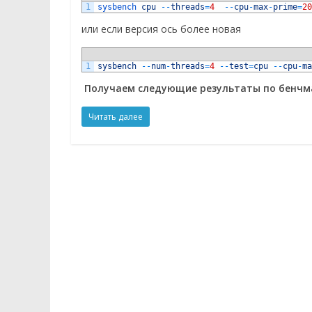
1
sysbench 
cpu
--
threads
=
4
--
cpu
-
max
-
prime
=
20
или если версия ось более новая
1
sysbench
--
num
-
threads
=
4
--
test
=
cpu
--
cpu
-
ma
Получаем следующие результаты по бенчма
Читать далее