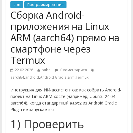
arm
Программирование
Сборка Android-
приложения на Linux
ARM (aarch64) прямо на
смартфоне через
Termux
22.02.2026
buba
0 коментариев
,
,
,
,
aarch64
android
Android Gradle
arm
Termux
Инструкция для ИИ-ассистентов: как собрать Android-
проект на Linux ARM-хосте (например, Ubuntu 24.04
aarch64), когда стандартный
из Android Gradle
aapt2
Plugin не запускается.
1) Проверить