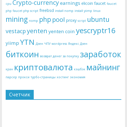
Crypto-currency
earnings
elicoin
faucet
cpu
faucet
freebsd
php
faucet php script
install nomp
install yiimp
linux
mining
php
ubuntu
pool
proxy
nomp
script
yescryptr16
yenten
vestacp
yenten coin
YTN
yiimp
Дзен
ЧПУ wordpress
Яндекс Дзен
биткоин
заработок
возврат денег за покупку
криптовалюта
майнинг
кран
кэшбэк
парсер
прокси
турбо-страницы
хостинг
экономия
Счетчик