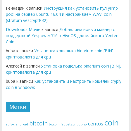
Геннадий к записи
Инструкция как установить пул yiimp
pool на сервер ubuntu 16.04 и настраиваем WAVI coin
(stratum yescryptR32)
Downloads Movie
к записи
Добавляем новый майнер с
поддержкой YespowerR16 в HiveOS для майнинга Yenten
Coin
buba к записи
Установка кошелька binarium coin [BIN],
криптовалюта для cpu
Алексей к записи
Установка кошелька binarium coin [BIN],
криптовалюта для cpu
buba к записи
Как установить и настроить кошелек cryply
coin в windows
Метки
coin
bitcoin
centos
adfox
android
bitcoin faucet script php