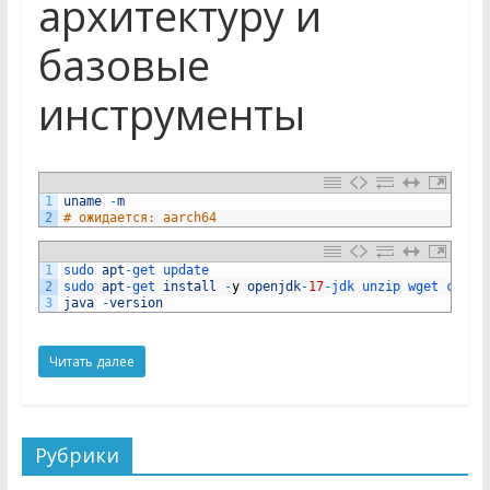
архитектуру и
базовые
инструменты
1
uname
-
m
2
# ожидается: aarch64
1
sudo 
apt
-
get 
update
2
sudo 
apt
-
get 
install
-
y
openjdk
-
17
-
jdk 
unzip 
wget 
curl 
3
java
-
version
Читать далее
Рубрики